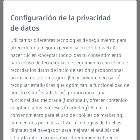
Sin desgaste
Configuración de la privacidad
Gracias a su dureza, los palpadores Diamond!Scan no se
de datos
desgastan cuando se miden materiales extremadamente
duros como la cerámica. Puede confiar en su medición,
Utilizamos diferentes tecnologías de seguimiento para
puesto que la esfera de diamante conserva su forma de
ofrecerte una mejor experiencia en el sitio web. Al
alta precisión y contribuye a una medición exacta de la
hacer clic en «Aceptar todo», das tu consentimiento
planitud de la superficie dura de la pieza de trabajo.
para el uso de tecnologías de seguimiento con el fin de
recordar los datos de inicio de sesión y proporcionar
un inicio de sesión seguro (técnicamente necesario),
Rentable
recopilar estadísticas que optimizan la funcionalidad de
nuestro sitio (estadísticas), proporcionar una
Es posible prescindir de las laboriosas revisiones,
funcionalidad mejorada (funcional) y ofrecer contenido
limpiezas y calibraciones sucesivas utilizando las esferas
adaptado a tus intereses (marketing). Al dar tu
Diamond!Scan. Esto permite ahorrar tiempo y reducir los
consentimiento para el uso de cookies de marketing,
costos. Además, las esferas de diamante tienen una vida
también nos permites activar tecnologías de huellas
útil muy superior a los palpadores convencionales de rubí
digitales del navegador para mejorar el análisis del
y permiten ahorrar dinero a largo plazo.
sitio y la información sobre el rendimiento. Puedes