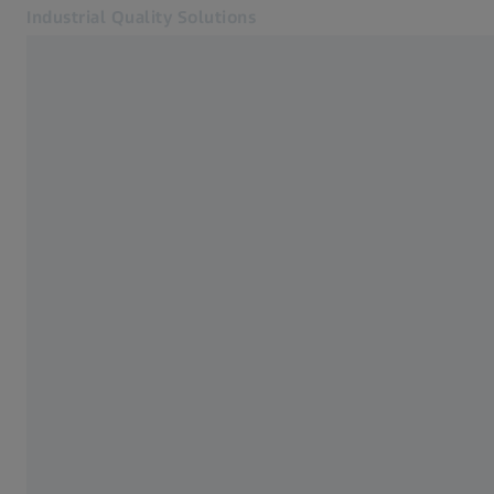
Industrial Quality Solutions
Se abrirá en otra pestaña
Industrias
Accesorios para CMM
Software
Sistemas
Servicios
Quiénes somos
Registro
Registro
Registro
Contacto
ZEISS Webshop
Páginas web ZEISS relacionadas
#HandsOnMetrology