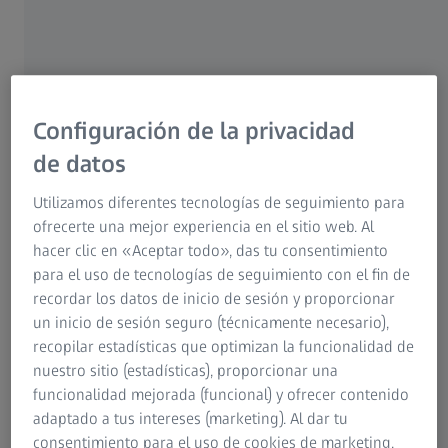
Configuración de la privacidad
de datos
Utilizamos diferentes tecnologías de seguimiento para
ofrecerte una mejor experiencia en el sitio web. Al
hacer clic en «Aceptar todo», das tu consentimiento
para el uso de tecnologías de seguimiento con el fin de
Soluciones de calidad para el sector
recordar los datos de inicio de sesión y proporcionar
energético
un inicio de sesión seguro (técnicamente necesario),
recopilar estadísticas que optimizan la funcionalidad de
El sector Power & Energy desempeña un papel crucial en
nuestro sitio (estadísticas), proporcionar una
el éxito de la estrategia de descarbonización como parte
funcionalidad mejorada (funcional) y ofrecer contenido
de la transición energética mundial. Permite pasar de los
adaptado a tus intereses (marketing). Al dar tu
combustibles fósiles a la energía de emisiones cero y a la
consentimiento para el uso de cookies de marketing,