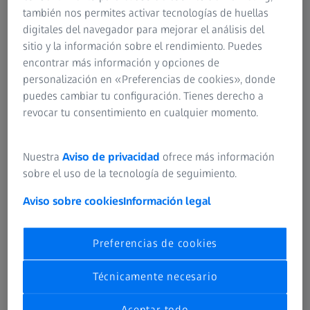
solución de almacenamiento necesaria, como el
también nos permites activar tecnologías de huellas
hidrógeno.
digitales del navegador para mejorar el análisis del
sitio y la información sobre el rendimiento. Puedes
Hay que desarrollar nuevas tecnologías y procesos en la
encontrar más información y opciones de
generación de energía, el almacenamiento y las
personalización en «Preferencias de cookies», donde
infraestructuras, lo que implica establecer nuevos
puedes cambiar tu configuración. Tienes derecho a
procesos de calidad para satisfacer las necesidades y
revocar tu consentimiento en cualquier momento.
retos específicos de los fabricantes de, por ejemplo,
energía eólica, sistemas fotovoltaicos, turbinas de vapor
Nuestra
Aviso de privacidad
ofrece más información
de gas &, electrolizadores y almacenamiento de energía.
sobre el uso de la tecnología de seguimiento.
La amplia cartera de productos de ZEISS ofrece soluciones
Aviso sobre cookies
Información legal
integradas de hardware y software para garantizar una
calidad alta y constante en la generación de energía, el
almacenamiento y las infraestructuras.
Preferencias de cookies
Técnicamente necesario
Aceptar todo