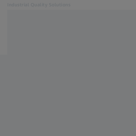
Industrial Quality Solutions
Se abrirá en otra pestaña
Industrias
Industrias
Software
Sistemas
Servicios
Quiénes somos
Registro
Registro
Registro
Contacto
ZEISS Webshop
Páginas web ZEISS relacionadas
#HandsOnMetrology