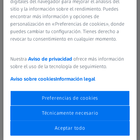
digitales del navegador para mejorar el análisis del
sitio y la información sobre el rendimiento. Puedes
encontrar más información y opciones de
personalización en «Preferencias de cookies», donde
puedes cambiar tu configuración. Tienes derecho a
revocar tu consentimiento en cualquier momento.
Nuestra
Aviso de privacidad
ofrece más información
sobre el uso de la tecnología de seguimiento.
Aviso sobre cookies
Información legal
El mejor método de fabricación de
motores a reacción
Preferencias de cookies
Los álabes metálicos de turbina, fabricados
Técnicamente necesario
principalmente con aluminio y titanio, han sido el principal
método de fabricación de los motores a reacción desde su
Aceptar todo
creación. La complejidad del diseño de los álabes ha