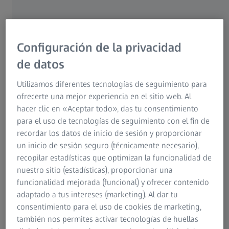
el proceso de producción
El álabe de turbina ha sufrido cambios sustanciales a lo
largo de los años y es fácilmente perceptible por los
Configuración de la privacidad
viajeros. Desde el diminuto diseño de "badajo" hasta los
de datos
modernos álabes de material compuesto actuales, su
finalidad principal sigue siendo generar empuje durante
Utilizamos diferentes tecnologías de seguimiento para
el despegue, el crucero y el aterrizaje. Estos álabes son
ofrecerte una mejor experiencia en el sitio web. Al
esenciales para la eficiencia del motor, ya que impulsan el
hacer clic en «Aceptar todo», das tu consentimiento
aire alrededor de la derivación de la manera más eficiente.
para el uso de tecnologías de seguimiento con el fin de
El diseño del perfil aerodinámico, incluida la proa, el
recordar los datos de inicio de sesión y proporcionar
barrido, la torsión y la inclinación, se realiza con precisión
un inicio de sesión seguro (técnicamente necesario),
y requiere herramientas de alta calidad como las que
recopilar estadísticas que optimizan la funcionalidad de
ofrece ZEISS.
nuestro sitio (estadísticas), proporcionar una
funcionalidad mejorada (funcional) y ofrecer contenido
adaptado a tus intereses (marketing). Al dar tu
Álabes metálicos de turbina
consentimiento para el uso de cookies de marketing,
también nos permites activar tecnologías de huellas