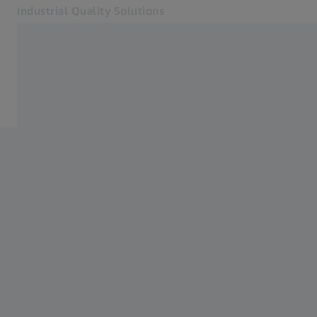
Industrial Quality Solutions
Se abrirá en otra pestaña
Industrias
Motor aéreo
Software
Sistemas
Servicios
Quiénes somos
Registro
Registro
Registro
Contacto
ZEISS Webshop
Páginas web ZEISS relacionadas
#HandsOnMetrology