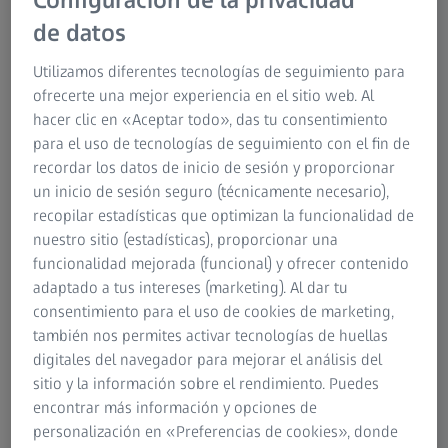
Configuración de la privacidad
puntual de la superficie del objeto
de datos
mediante palpación
Utilizamos diferentes tecnologías de seguimiento para
En el campo de los ensayos dimensionales de piezas de
ofrecerte una mejor experiencia en el sitio web. Al
trabajo, las máquinas de medición de coordenadas (CMM)
hacer clic en «Aceptar todo», das tu consentimiento
son los sistemas más conocidos de la tecnología de
para el uso de tecnologías de seguimiento con el fin de
medición tradicional. Las CMM funcionan con sistemas de
recordar los datos de inicio de sesión y proporcionar
medición táctiles o por escaneo. Para la medición, la
un inicio de sesión seguro (técnicamente necesario),
sonda se coloca en el punto de medición deseado.
recopilar estadísticas que optimizan la funcionalidad de
Opcionalmente, se puede utilizar una mesa de rotación
nuestro sitio (estadísticas), proporcionar una
controlada para girar una pieza. El software de medición
funcionalidad mejorada (funcional) y ofrecer contenido
conectado calcula los elementos geométricos a partir de
adaptado a tus intereses (marketing). Al dar tu
los puntos individuales capturados y obtiene de ellos los
consentimiento para el uso de cookies de marketing,
valores reales de las características del objeto que deben
también nos permites activar tecnologías de huellas
inspeccionarse.
digitales del navegador para mejorar el análisis del
sitio y la información sobre el rendimiento. Puedes
encontrar más información y opciones de
personalización en «Preferencias de cookies», donde
La tecnología de medición táctil es la