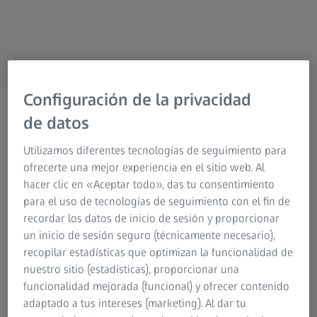
Research Microscopy Solutions
Grupo ZEISS
Configuración de la privacidad
Editar archivos 3D
de datos
Utilizamos diferentes tecnologías de seguimiento para
ofrecerte una mejor experiencia en el sitio web. Al
hacer clic en «Aceptar todo», das tu consentimiento
para el uso de tecnologías de seguimiento con el fin de
Los objetos tridimensionales se mapean virtualmente en
recordar los datos de inicio de sesión y proporcionar
un archivo 3D. Constituye la base para su posterior
un inicio de sesión seguro (técnicamente necesario),
procesamiento, ya sea para la impresión en 3D o para la
recopilar estadísticas que optimizan la funcionalidad de
representación de animaciones, películas e imágenes.
nuestro sitio (estadísticas), proporcionar una
funcionalidad mejorada (funcional) y ofrecer contenido
los archivos 3D pueden editarse con software CAD; en este
adaptado a tus intereses (marketing). Al dar tu
contexto, también hablamos de modelado. Entre los