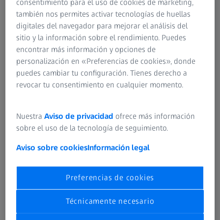
consentimiento para el uso de cookies de marketing,
representantes más conocidos se encuentran AutoCAD,
también nos permites activar tecnologías de huellas
SketchUp, FreeCAD, 3ds Max y Cinema 4D.
digitales del navegador para mejorar el análisis del
sitio y la información sobre el rendimiento. Puedes
Existe una gran variedad de formatos de archivos 3D que
encontrar más información y opciones de
a veces tienen propiedades muy específicas. Sin embargo,
personalización en «Preferencias de cookies», donde
sólo los formatos STL y STP son relevantes para la
puedes cambiar tu configuración. Tienes derecho a
impresión 3D.
revocar tu consentimiento en cualquier momento.
Nuestra
Aviso de privacidad
ofrece más información
Ficheros STL y STP
sobre el uso de la tecnología de seguimiento.
Los archivos con la extensión STL pueden utilizarse
Aviso sobre cookies
Información legal
idealmente para la impresión 3D. Como alternativa,
también se utiliza el formato SPT. Es estructuralmente más
Preferencias de cookies
complejo, lo que tiene ventajas e inconvenientes en su
procesamiento. Los archivos SPT contienen información
Técnicamente necesario
sobre tolerancias y propiedades de los materiales. El valor
añadido de la información, debido a la cantidad a menudo