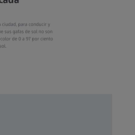
a ciudad, para conducir y
ue sus gafas de sol no son
color de 0 a 97 por ciento
sol.
Gafa
gam
La canch
transic