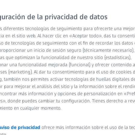
guración de la privacidad de datos
s diferentes tecnologías de seguimiento para ofrecerte una mejor
ia en el sitio web. Al hacer clic en «Aceptar todo», das tu consen
so de tecnologías de seguimiento con el fin de recordar los datos 
proporcionar un inicio de sesión seguro (técnicamente necesario),
cas que optimizan la funcionalidad de nuestro sitio (estadísticas),
rno: un buen par de gafas de sol no son solo un accesorio ele
nar una funcionalidad mejorada (funcional) y ofrecer contenido 
 con sol brillante y protege sus ojos de la nociva radiación UV.
eses (marketing). Al dar tu consentimiento para el uso de cookies 
das para cualquier situación por igual. Ya sea que practique depo
, también nos permites activar tecnologías de huellas digitales d
ependiendo de cuándo usará las gafas de sol, hay diferentes fac
 para mejorar el análisis del sitio y la información sobre el rendi
orías de protección solar le ayudarán a encontrar las gafas de s
ncontrar más información y opciones de personalización en «Pre
e protección necesita, cómo varían las diferentes categorías de
s», donde puedes cambiar tu configuración. Tienes derecho a rev
 las más adecuadas para una actividad en particular.
miento en cualquier momento.
Aviso de privacidad
ofrece más información sobre el uso de la te
nto.