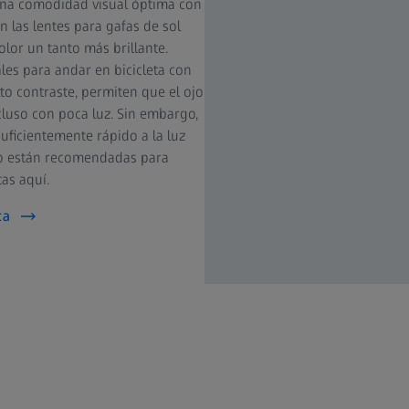
una comodidad visual óptima con
on las lentes para gafas de sol
olor un tanto más brillante.
es para andar en bicicleta con
lto contraste, permiten que el ojo
cluso con poca luz. Sin embargo,
suficientemente rápido a la luz
 no están recomendadas para
tas aquí.
ta