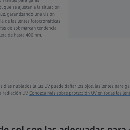
on lentes para gafas
l que se ajustan a la situación
 luz, garantizando una visión
ia de las lentes fotocromáticas
fas de sol: marcan tendencia,
leta de hasta 400 nm.
s días nublados la luz UV puede dañar los ojos, las lentes para g
a radiación UV.
Conozca más sobre protección UV en todas las lente
de sol son las adecuadas para