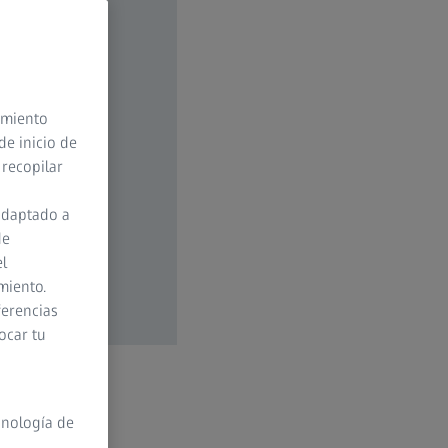
timiento
de inicio de
 recopilar
adaptado a
de
el
miento.
ferencias
ocar tu
cnología de