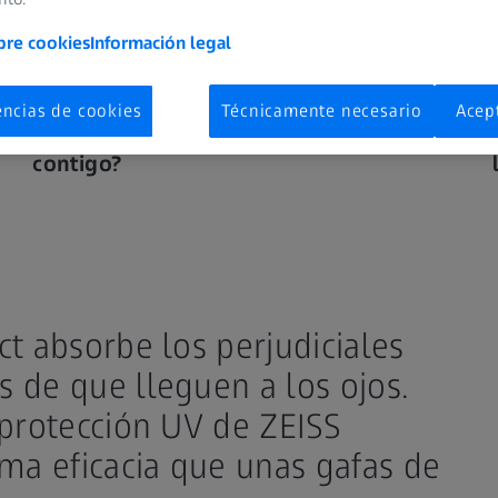
bre cookies
Información legal
encias de cookies
Técnicamente necesario
Acep
¿No siempre te llevas las gafas de sol
contigo?
t absorbe los perjudiciales
 de que lleguen a los ojos.
 protección UV de ZEISS
ma eficacia que unas gafas de