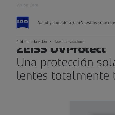
Vision Care
Se abrirá en otra pestaña
Salud y cuidado ocular
Nuestras solucion
Cuidado de la visión
Nuestras soluciones
ZEISS UVProtect
Una protección sol
lentes totalmente 