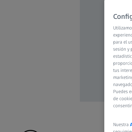
Confi
Utilizamo
experienc
para el u
sesión y 
estadísti
proporcio
tus inter
marketing
navegador
Puedes e
de cookie
consenti
Nuestra
seguimie