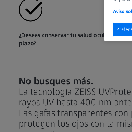
Aviso so
Prefer
¿Deseas conservar tu salud ocular a largo
plazo?
No busques más.
La tecnología ZEISS UVProtec
rayos UV hasta 400 nm antes
Las gafas transparentes con
protegen los ojos con la mis