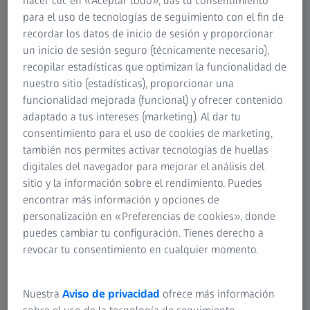
hacer clic en «Aceptar todo», das tu consentimiento
para el uso de tecnologías de seguimiento con el fin de
recordar los datos de inicio de sesión y proporcionar
un inicio de sesión seguro (técnicamente necesario),
Christian, ¿nos explica en qué consiste la
recopilar estadísticas que optimizan la funcionalidad de
tecnología ZEISS BlueGuard?
nuestro sitio (estadísticas), proporcionar una
funcionalidad mejorada (funcional) y ofrecer contenido
Las lentes ZEISS BlueGuard están diseñadas para
adaptado a tus intereses (marketing). Al dar tu
equilibrar protección, claridad y diseño con el objetivo de
consentimiento para el uso de cookies de marketing,
mitigar los posibles inconvenientes de las fuentes
también nos permites activar tecnologías de huellas
digitales de luz. Actualmente, la mayoría de las personas
digitales del navegador para mejorar el análisis del
comprende la importancia de la salud ocular. Vivimos en
sitio y la información sobre el rendimiento. Puedes
un «mundo muy visual». Nuestros ojos están expuestos a
encontrar más información y opciones de
gran cantidad de impulsos y estímulos a cada momento.
personalización en «Preferencias de cookies», donde
Algo que incluye la radiación UV, la exposición a la luz
puedes cambiar tu configuración. Tienes derecho a
diurna durante actividades al aire libre, la exposición
revocar tu consentimiento en cualquier momento.
durante largas horas a dispositivos digitales y a la
iluminación interior moderna. Resulta importante
proteger los ojos siempre que podamos, por ejemplo,
Nuestra
Aviso de privacidad
ofrece más información
encendiendo la luz mientras leemos o usando unas gafas