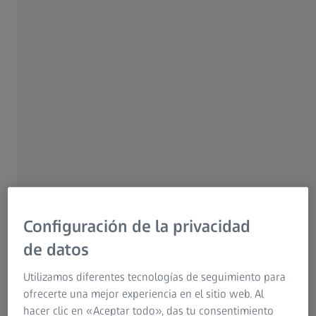
Configuración de la privacidad
Sobrecorrección o subcorrección
de datos
Comprender los posibles errores residuales y el
tratamiento de seguimiento
Utilizamos diferentes tecnologías de seguimiento para
ofrecerte una mejor experiencia en el sitio web. Al
No todo el mundo recupera completamente la vista tras la
hacer clic en «Aceptar todo», das tu consentimiento