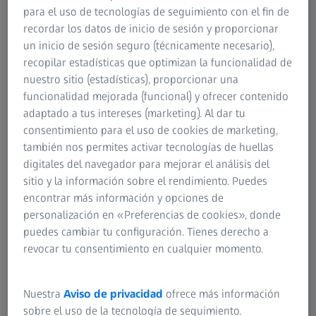
cirugía ocular con láser. El nivel de recuperación varía en
para el uso de tecnologías de seguimiento con el fin de
función de las condiciones individuales. Es posible que
recordar los datos de inicio de sesión y proporcionar
queden algunos errores de refracción residuales, lo que
un inicio de sesión seguro (técnicamente necesario),
implica que algunos pacientes seguirán necesitando gafas
recopilar estadísticas que optimizan la funcionalidad de
o lentes de contacto después de la cirugía. Si se produce
nuestro sitio (estadísticas), proporcionar una
una subcorrección o sobrecorrección, se puede corregir el
funcionalidad mejorada (funcional) y ofrecer contenido
error de refracción remanente mediante una cirugía de
adaptado a tus intereses (marketing). Al dar tu
seguimiento. Además, incluso después de corregir la
consentimiento para el uso de cookies de marketing,
miopía o la hipermetropía, es posible que experimente
también nos permites activar tecnologías de huellas
cambios en la visión relacionados con la edad, lo cual es
digitales del navegador para mejorar el análisis del
un proceso natural del envejecimiento. Esto se puede
sitio y la información sobre el rendimiento. Puedes
tratar fácilmente con gafas, lentes de contacto o una
encontrar más información y opciones de
intervención con ZEISS PRESBYOND.
personalización en «Preferencias de cookies», donde
puedes cambiar tu configuración. Tienes derecho a
Más información sobre ZEISS PRESBYOND
revocar tu consentimiento en cualquier momento.
Nuestra
Aviso de privacidad
ofrece más información
sobre el uso de la tecnología de seguimiento.