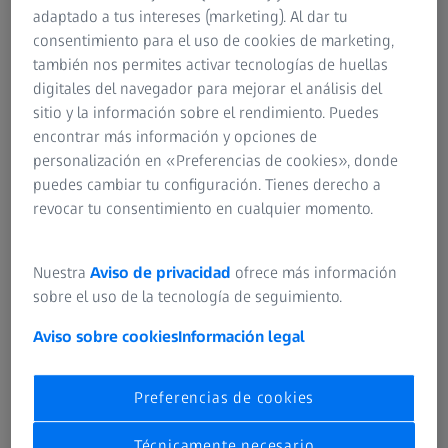
adaptado a tus intereses (marketing). Al dar tu
consentimiento para el uso de cookies de marketing,
también nos permites activar tecnologías de huellas
Qué puede tratarse
digitales del navegador para mejorar el análisis del
- Miopía con o sin astigmatismo
sitio y la información sobre el rendimiento. Puedes
- Hipermetropía con o sin astigmatismo
encontrar más información y opciones de
personalización en «Preferencias de cookies», donde
Cómo funciona
puedes cambiar tu configuración. Tienes derecho a
La queratomileusis in situ asistida por láser
revocar tu consentimiento en cualquier momento.
(LASIK) es un procedimiento en el que se crea
un colgajo en la superficie de la córnea y se
remodela una fina capa del tejido subyacente
Nuestra
Aviso de privacidad
ofrece más información
con un láser. La diferencia entre el método
sobre el uso de la tecnología de seguimiento.
Femto-LASIK y el método LASIK clásico está en
la forma en que se crea el colgajo en la
Aviso sobre cookies
Información legal
córnea. En Femto-LASIK, se utiliza un láser
para cortar el colgajo. Con el método clásico,
Preferencias de cookies
el cirujano crea el colgajo manualmente con
un dispositivo mecánico.
Técnicamente necesario