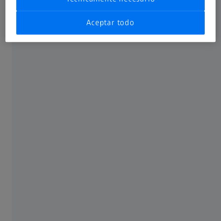
Aceptar todo
Vea un vídeo animado del
tratamiento
En qué se diferencia
La mayoría de las clínicas ofrecen
procedimientos LASIK o Femto-LASIK
Por lo general, los pacientes pueden
reanudar sus actividades cotidianas
ligeras a los pocos días
Tratamiento con colgajo
Una de las técnicas más habituales