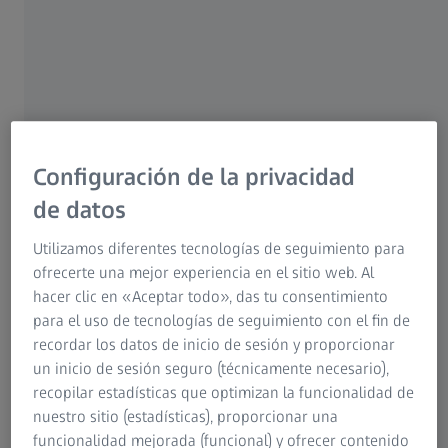
Instrucciones de Uso Meditec
oftalmólogo puede ayudarle a determinar la mejor opción
Grupo ZEISS
de tratamiento para su afección ocular particular.
LASIK
ZEISS PRESBYOND
Configuración de la privacidad
QUERATOMILEUSIS IN SITU ASISTIDA POR LÁSER
LASIK
de datos
Utilizamos diferentes tecnologías de seguimiento para
ofrecerte una mejor experiencia en el sitio web. Al
hacer clic en «Aceptar todo», das tu consentimiento
para el uso de tecnologías de seguimiento con el fin de
recordar los datos de inicio de sesión y proporcionar
un inicio de sesión seguro (técnicamente necesario),
recopilar estadísticas que optimizan la funcionalidad de
nuestro sitio (estadísticas), proporcionar una
funcionalidad mejorada (funcional) y ofrecer contenido