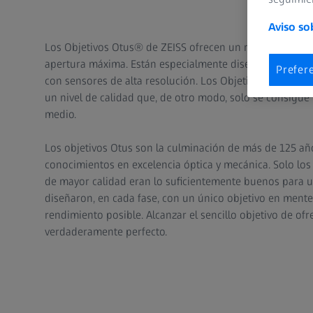
Aviso so
Los Objetivos Otus® de ZEISS ofrecen un rendimiento si
apertura máxima. Están especialmente diseñados para 
Prefer
con sensores de alta resolución. Los Objetivos Otus de 
un nivel de calidad que, de otro modo, solo se consigue
medio.
Los objetivos Otus son la culminación de más de 125 añ
conocimientos en excelencia óptica y mecánica. Solo los 
de mayor calidad eran lo suficientemente buenos para u
diseñaron, en cada fase, con un único objetivo en mente
rendimiento posible. Alcanzar el sencillo objetivo de ofr
verdaderamente perfecto.