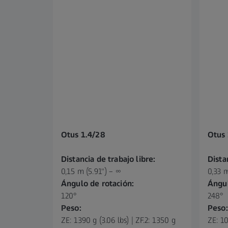
Otus 1.4/28
Otus 
Distancia de trabajo libre:
Dista
0,15 m (5.91") – ∞
0,33 m
Ángulo de rotación:
Ángul
120°
248°
Peso:
Peso:
ZE: 1390 g (3.06 lbs) | ZF.2: 1350 g
ZE: 10