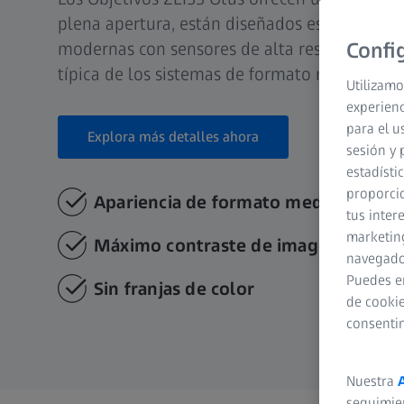
plena apertura, están diseñados específicam
modernas con sensores de alta resolución y 
Confi
típica de los sistemas de formato medio.
Utilizamo
experienc
para el u
Explora más detalles ahora
sesión y 
estadísti
proporcio
Apariencia de formato medi
tus inter
marketing
Máximo contraste de imagen
navegador
Puedes e
Sin franjas de color
de cookie
consenti
Nuestra
seguimie