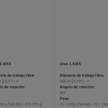
1.4/55
Otus 1.4/85
ncia de trabajo libre:
Distancia de trabajo libre:
 (13.2") – ∞
0,65 m (25.59") - ∞
o de rotación:
Ángulo de rotación:
261°
Peso:
30 g (2.43 lbs) | ZF.2: 970 g
ZE: 1200g (2.64 lbs) | ZF.2: 11