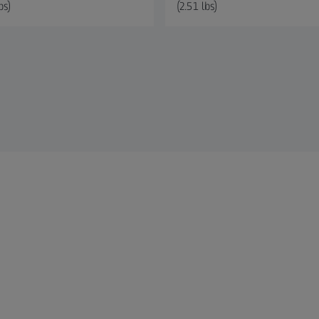
bs)
(2.51 lbs)