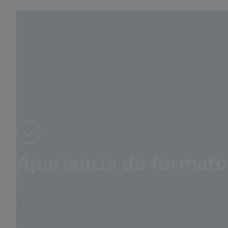
Apariencia de format
Gracias a su excelente precisión, ZEISS Otus utiliza los sens
de forma óptima para conferirle a usted una resolución espe
detalle.