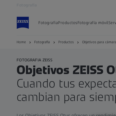
Fotografía
Se abrirá en otra pestaña
Fotografia
Productos
Fotografía móvil
Serv
Home
Fotografia
Productos
Objetivos para cámar
FOTOGRAFIA ZEISS
Objetivos ZEISS O
Cuando tus expecta
cambian para siem
Los Objetivos ZEISS Otus ofrecen un rendimie