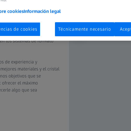
bre cookies
Información legal
n concesiones, incluso con la
las modernas cámaras DSLR
encias de cookies
Técnicamente necesario
Acep
ZEISS en estas cámaras ofrecen
 en los sistemas de formato
os de experiencia y
mejores materiales y el cristal
nos objetivos que se
: ofrecer el máximo
ecerle algo que sea