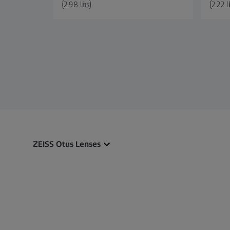
(2.98 lbs)
(2.22 l
ZEISS Otus Lenses