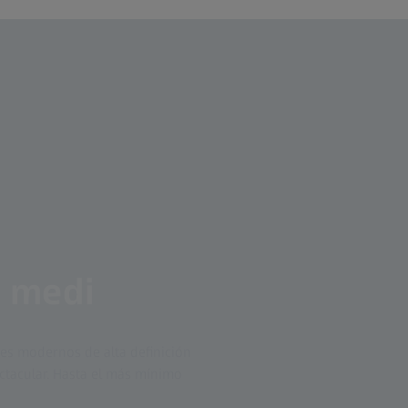
o medi
ores modernos de alta definición
ctacular. Hasta el más mínimo