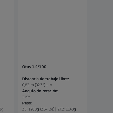
Otus 1.4/100
Distancia de trabajo libre:
0,83 m (32.7") – ∞
Ángulo de rotación:
315°
Peso:
40g
ZE: 1200g (2.64 lbs) | ZF.2: 1140g