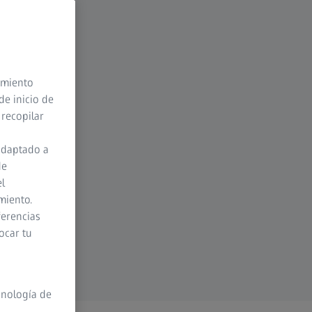
timiento
de inicio de
 recopilar
adaptado a
de
el
miento.
ferencias
ocar tu
cnología de