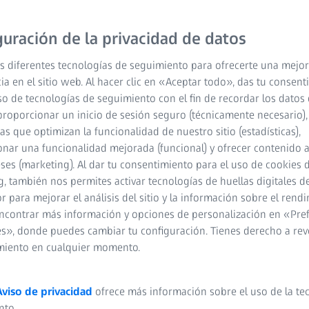
ente para cámaras SLR
proporcionan una calidad
guración de la privacidad de datos
s diferentes tecnologías de seguimiento para ofrecerte una mejor
ia en el sitio web. Al hacer clic en «Aceptar todo», das tu consen
so de tecnologías de seguimiento con el fin de recordar los datos 
proporcionar un inicio de sesión seguro (técnicamente necesario),
cas que optimizan la funcionalidad de nuestro sitio (estadísticas),
nar una funcionalidad mejorada (funcional) y ofrecer contenido 
eses (marketing). Al dar tu consentimiento para el uso de cookies 
, también nos permites activar tecnologías de huellas digitales d
 para mejorar el análisis del sitio y la información sobre el rendi
ncontrar más información y opciones de personalización en «Pre
s», donde puedes cambiar tu configuración. Tienes derecho a rev
miento en cualquier momento.
Aviso de privacidad
ofrece más información sobre el uso de la te
nto.