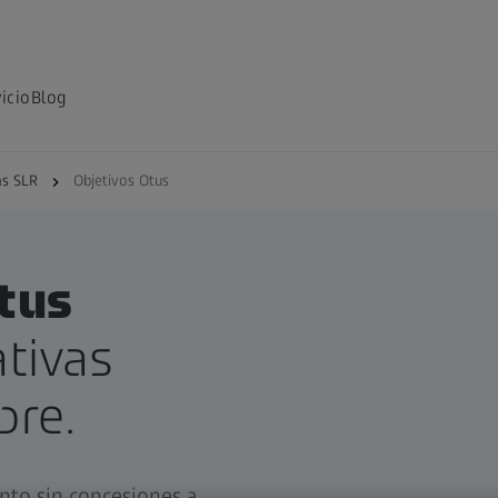
icio
Blog
as SLR
Objetivos Otus
tus
tivas
pre.
nto sin concesiones a