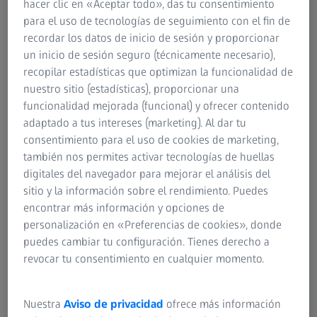
hacer clic en «Aceptar todo», das tu consentimiento
para el uso de tecnologías de seguimiento con el fin de
recordar los datos de inicio de sesión y proporcionar
un inicio de sesión seguro (técnicamente necesario),
recopilar estadísticas que optimizan la funcionalidad de
Compensar la deformación
nuestro sitio (estadísticas), proporcionar una
funcionalidad mejorada (funcional) y ofrecer contenido
Con De-Warp, puede medir sus piezas prácticamente en
adaptado a tus intereses (marketing). Al dar tu
estado de sujeción. No necesita ningún sistema de fijación.
consentimiento para el uso de cookies de marketing,
De-Warp ahorra tiempo y dinero.
también nos permites activar tecnologías de huellas
digitales del navegador para mejorar el análisis del
sitio y la información sobre el rendimiento. Puedes
encontrar más información y opciones de
personalización en «Preferencias de cookies», donde
Reduzca la chatarra
puedes cambiar tu configuración. Tienes derecho a
revocar tu consentimiento en cualquier momento.
Utilice fuerzas virtuales en De-Warp para comprobar si las
dimensiones de la pieza se encuentran dentro de la
tolerancia en el ensamble posterior.
Nuestra
Aviso de privacidad
ofrece más información