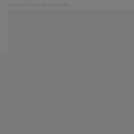
Industrial Quality Solutions
Se abrirá en otra pestaña
Industrias
Software
Software
Sistemas
Servicios
Quiénes somos
Registro
Registro
Registro
Contacto
ZEISS Webshop
Páginas web ZEISS relacionadas
#HandsOnMetrology