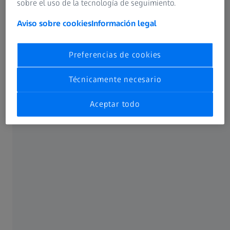
sobre el uso de la tecnología de seguimiento.
Aviso sobre cookies
Información legal
Evalúe correctamente sus piezas
Preferencias de cookies
Obtenga dos resultados (sin sujeción/con sujeción) con
Técnicamente necesario
una sola medición completa y compárelos con el modelo
CAD.
Aceptar todo