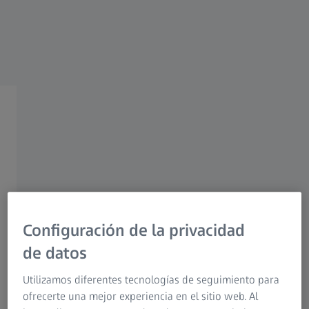
Research Microscopy Solutions
Grupo ZEISS
Des-deformación
Compensación virtual de la
deformación en piezas de
plástico
Configuración de la privacidad
de datos
Utilizamos diferentes tecnologías de seguimiento para
Mida su pieza sin necesidad de fijación
ofrecerte una mejor experiencia en el sitio web. Al