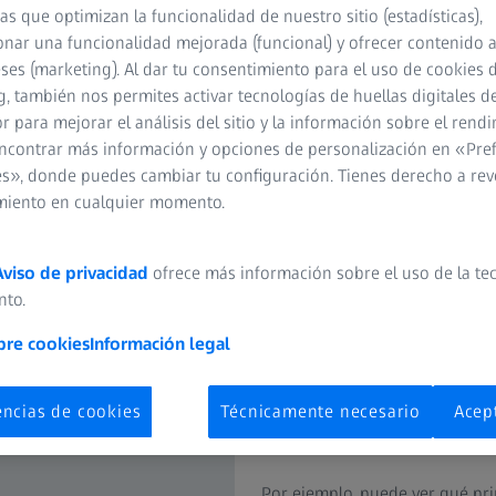
cas que optimizan la funcionalidad de nuestro sitio (estadísticas),
nar una funcionalidad mejorada (funcional) y ofrecer contenido 
 INSPECT le quita trabajo de 
eses (marketing). Al dar tu consentimiento para el uso de cookies 
, también nos permites activar tecnologías de huellas digitales d
métrico, ZEISS INSPECT guarda automáticamente cada paso de inspecc
 para mejorar el análisis del sitio y la información sobre el rendi
rabajo sean trazables, repetibles y editables. No es necesario crear 
ncontrar más información y opciones de personalización en «Pre
rie: con el concepto paramétrico basta con cargar nuevos datos de med
s», donde puedes cambiar tu configuración. Tienes derecho a rev
resultados se recalculan automática e inmediatamente.
miento en cualquier momento.
Aviso de privacidad
ofrece más información sobre el uso de la te
nto.
Trazabilidad
bre cookies
Información legal
Con la trazabilidad en ZEISS I
encias de cookies
Técnicamente necesario
Acep
inspección. Este cálculo param
elementos.
Por ejemplo, puede ver qué prin