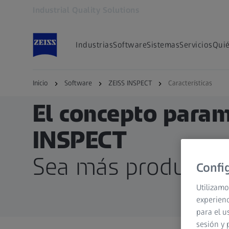
Industrial Quality Solutions
Se abrirá en otra pestaña
Industrias
Software
Sistemas
Servicios
Qui
Inicio
Software
ZEISS INSPECT
Características
El concepto param
INSPECT
Sea más productiv
Confi
Utilizamo
experienc
para el u
sesión y 