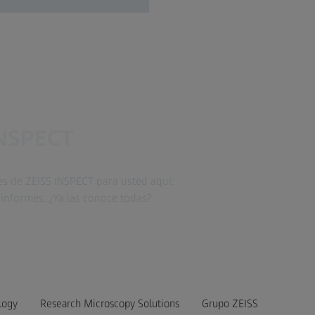
INSPECT
s de ZEISS INSPECT para usted aquí:
informes. ¿Ya las conoce todas?
logy
Research Microscopy Solutions
Grupo ZEISS