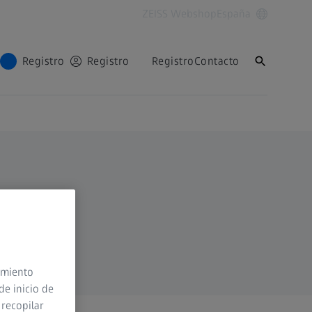
ZEISS Webshop
España
Registro
Registro
Registro
Contacto
timiento
de inicio de
 recopilar