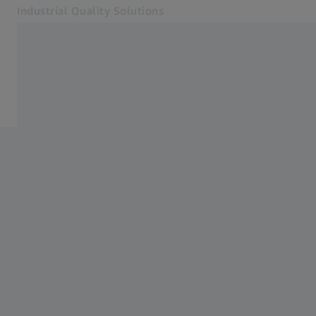
Industrial Quality Solutions
Se abrirá en otra pestaña
Industrias
Software
Software
Sistemas
Servicios
Quiénes somos
Registro
Registro
Registro
Contacto
ZEISS Webshop
Páginas web ZEISS relacionadas
#HandsOnMetrology