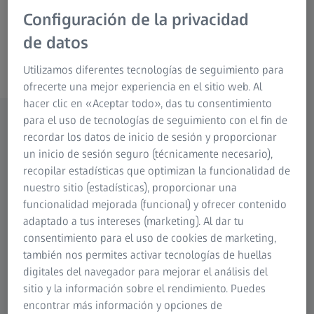
Configuración de la privacidad
de datos
ZEISS CALIGO
Utilizamos diferentes tecnologías de seguimiento para
ofrecerte una mejor experiencia en el sitio web. Al
hacer clic en «Aceptar todo», das tu consentimiento
para el uso de tecnologías de seguimiento con el fin de
recordar los datos de inicio de sesión y proporcionar
Características destacadas
un inicio de sesión seguro (técnicamente necesario),
recopilar estadísticas que optimizan la funcionalidad de
Herramientas eficaces para pruebas de superficies
nuestro sitio (estadísticas), proporcionar una
de forma libre y geometrías estándar en la
funcionalidad mejorada (funcional) y ofrecer contenido
construcción de carrocerías de carros
adaptado a tus intereses (marketing). Al dar tu
Facilidad de uso
consentimiento para el uso de cookies de marketing,
Potente arquitectura de software para procesar
también nos permites activar tecnologías de huellas
grandes cantidades de datos
digitales del navegador para mejorar el análisis del
sitio y la información sobre el rendimiento. Puedes
Gestión eficiente del cambio
encontrar más información y opciones de