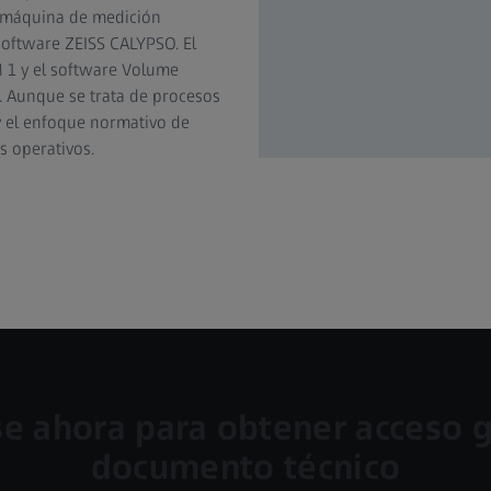
a máquina de medición
software ZEISS CALYPSO. El
1 y el software Volume
l. Aunque se trata de procesos
y el enfoque normativo de
s operativos.
e ahora para obtener acceso g
documento técnico