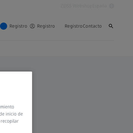
ZEISS Webshop
España
Registro
Registro
Registro
Contacto
timiento
de inicio de
 recopilar