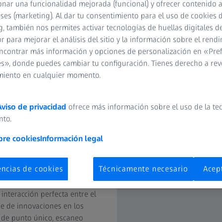
nar una funcionalidad mejorada (funcional) y ofrecer contenido 
eses (marketing). Al dar tu consentimiento para el uso de cookies 
, también nos permites activar tecnologías de huellas digitales d
 para mejorar el análisis del sitio y la información sobre el rendi
ncontrar más información y opciones de personalización en «Pre
s», donde puedes cambiar tu configuración. Tienes derecho a rev
miento en cualquier momento.
Aviso de privacidad
ofrece más información sobre el uso de la te
nto.
mpuesto farmacéutico a su
ad de vida, están sujetos a una
bre cookies
Información legal
 ellas la FDA 21 CFR Parte 11.
ulación eficaz de las enormes
encias de cookies
Técnicamente necesario
Acep
producen. Desde el
pección final del ensamble, la
 interacción perfecta entre el
ie de innovaciones en los
 de punto único, escaneo