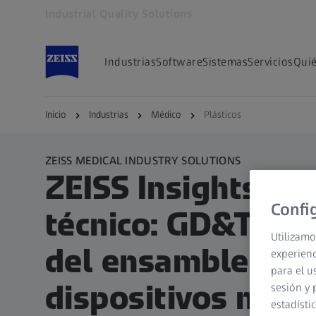
Industrial Quality Solutions
Se abrirá en otra pestaña
Industrias
Software
Sistemas
Servicios
Qui
Inicio
Industrias
Médico
Plásticos
ZEISS MEDICAL INDUSTRY SOLUTIONS
ZEISS Insights: 
Confi
técnico: GD&T e i
Utilizamo
del ensamble fina
experienc
para el u
dispositivos médi
sesión y 
estadísti