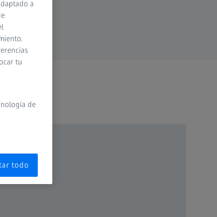
adaptado a
de
el
miento.
ferencias
ocar tu
cnología de
tar todo