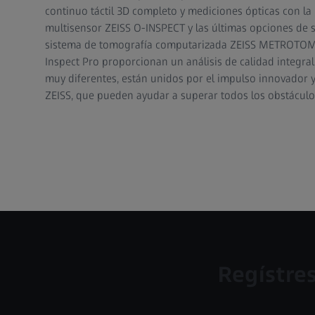
continuo táctil 3D completo y mediciones ópticas con l
multisensor ZEISS O-INSPECT y las últimas opciones de 
sistema de tomografía computarizada ZEISS METROTOM 
Inspect Pro proporcionan un análisis de calidad integra
muy diferentes, están unidos por el impulso innovador 
ZEISS, que pueden ayudar a superar todos los obstáculo
Regístres