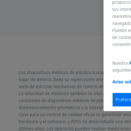
proporcio
tus inter
marketing
navegador
Puedes e
de cookie
consenti
Nuestra
seguimie
Los dispositivos médicos de plástico transportan un co
lugar de destino. Dada su repercusión directa en la calid
Aviso so
serie de estrictas normativas de control de calidad, entre
La velocidad de medición también es vital para la manip
Prefer
cantidades de dispositivos médicos de plástico que se 
dimensionamiento geométrico y la tolerancia hasta la ins
clave para un control de calidad eficaz es garantizar una
hardware y el software, y ZEISS ha desarrollado una ser
últimos años. Los operarios pueden realizar mediciones