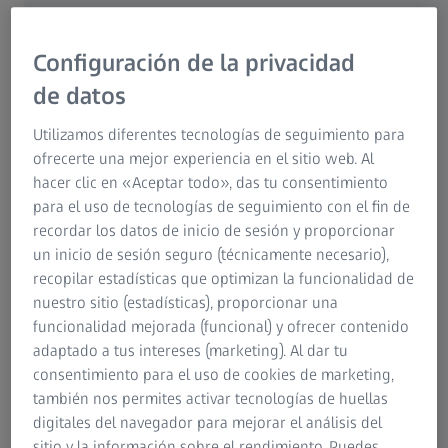
¿Por qué contratar el Servicio Técnico?
Configuración de la privacidad
ZEISS OPTIME: planes de servicio
de datos
Utilizamos diferentes tecnologías de seguimiento para
Experiencias de los clientes
ofrecerte una mejor experiencia en el sitio web. Al
hacer clic en «Aceptar todo», das tu consentimiento
para el uso de tecnologías de seguimiento con el fin de
recordar los datos de inicio de sesión y proporcionar
un inicio de sesión seguro (técnicamente necesario),
recopilar estadísticas que optimizan la funcionalidad de
nuestro sitio (estadísticas), proporcionar una
funcionalidad mejorada (funcional) y ofrecer contenido
¿Por qué contratar el Servicio Técnico?
adaptado a tus intereses (marketing). Al dar tu
consentimiento para el uso de cookies de marketing,
Los instrumentos y sistemas plenamente funcionales le
también nos permites activar tecnologías de huellas
permiten gestionar su clínica o consulta con eficiencia, y
digitales del navegador para mejorar el análisis del
son la pieza fundamental de la atención que ofrece a sus
sitio y la información sobre el rendimiento. Puedes