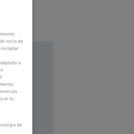
timiento
de inicio de
 recopilar
adaptado a
de
el
miento.
ferencias
ocar tu
cnología de