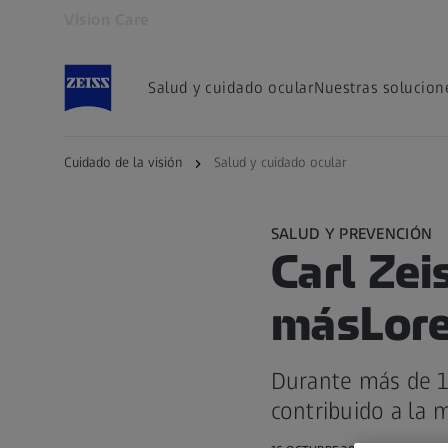
Vision Care
Se abrirá en otra pestaña
Salud y cuidado ocular
Nuestras solucion
Cuidado de la visión
Salud y cuidado ocular
SALUD Y PREVENCIÓN
Carl Zei
másLor
Durante más de 16
contribuido a la 