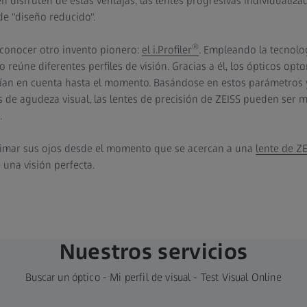
n disfruten de estas ventajas, las lentes progresivas individualiz
de "diseño reducido".
®
 conocer otro invento pionero:
el i.Profiler
. Empleando la tecnolo
reúne diferentes perfiles de visión. Gracias a él, los ópticos opt
ían en cuenta hasta el momento. Basándose en estos parámetros y
s de agudeza visual, las lentes de precisión de ZEISS pueden ser m
.
 mimar sus ojos desde el momento que se acercan a una
lente de Z
 una visión perfecta.
Nuestros servicios
Buscar un óptico - Mi perfil de visual - Test Visual Online