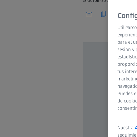
16 OCTUBRE 2021
Confi
Utilizamo
experienc
para el u
sesión y 
estadísti
proporcio
tus inter
marketing
navegador
Puedes e
de cookie
consenti
Nuestra
seguimie