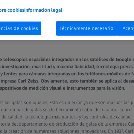
bre cookies
Información legal
encias de cookies
Técnicamente necesario
Acep
de telescopios espaciales integrados en los satélites de Google
 investigación; exactitud y máxima fiabilidad; tecnología precis
 y lentes para cámaras integradas en los teléfonos móviles de N
empresa Carl Zeiss. Obviamente, esto también se aplica al desar
dispositivos de medición visual e instrumentos para la visión.
s las gafas son iguales. Esto es un error, ya que son muchas las
que un par de gafas sea la herramienta fiable del usuario: la prec
s de calidad, la tecnología más puntera y los controles de calidad.
toria del departamento de producción de gafas de la empresa Carl
 la creación de numerosas soluciones innovadoras. En 1937, Carl Z