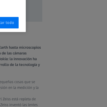
tar todo
 Earth hasta microscopios
a de las cámaras
okia: la innovación ha
rollo de la tecnología y
 pequeñas cosas que se
isión en la medición y la
 Zeiss está repleta de
eiss inventó las lentes