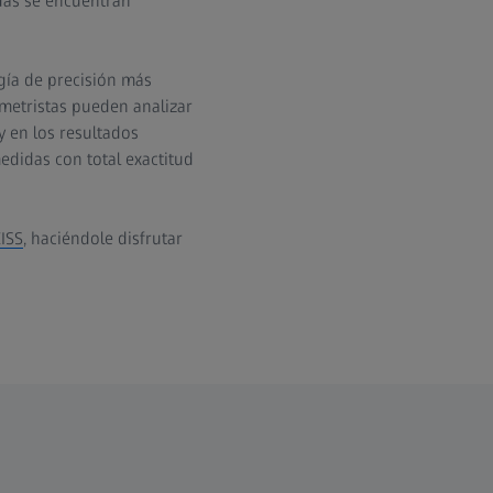
adas se encuentran
gía de precisión más
ometristas pueden analizar
 en los resultados
edidas con total exactitud
EISS
, haciéndole disfrutar