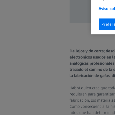
Aviso so
Prefer
De lejos y de cerca; des
electrónicos usados en la
analógicas profesionales
trazado el camino de la 
la fabricación de gafas, 
Habrá quien crea que toda
requieren para garantizar 
fabricación, los materiale
Como consecuencia, la his
hitos que han determinado