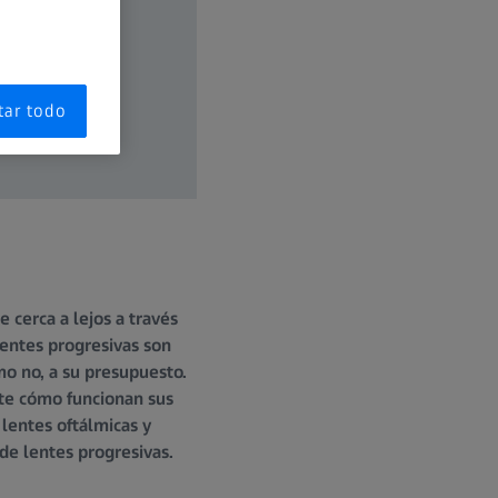
tar todo
 cerca a lejos a través
lentes progresivas son
ómo no, a su presupuesto.
te cómo funcionan sus
lentes oftálmicas y
de lentes progresivas.