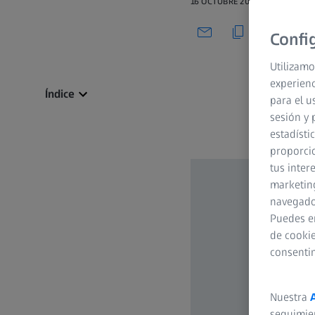
16 OCTUBRE 2021
Confi
Utilizamo
experienc
Índice
para el u
sesión y 
estadísti
proporcio
tus inter
marketing
navegador
Puedes e
de cookie
consenti
Nuestra
seguimie