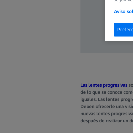
Aviso so
Prefer
Las lentes progresivas
so
de lo que se conoce como
iguales. Las lentes progr
Deben ofrecerle una vis
nuevas lentes progresiva
después de realizar un d