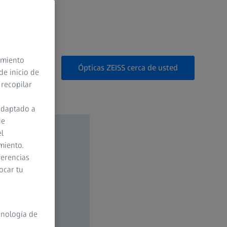
timiento
Ópticas ZEISS cerca de usted
de inicio de
 recopilar
adaptado a
de
el
miento.
ferencias
ocar tu
cnología de