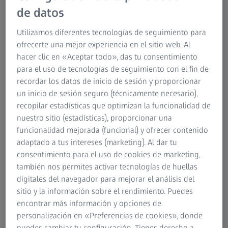
pesan tan poco. No dejan las típicas marcas molestas en
de datos
la nariz. Los usuarios ya no tienen que soportar
horribles dolores de cabeza causados por las pesadas
Utilizamos diferentes tecnologías de seguimiento para
gafas, gracias al ajuste adecuado de las mismas. Los
ofrecerte una mejor experiencia en el sitio web. Al
últimos avances nos vuelven a traer buenas noticias:
hacer clic en «Aceptar todo», das tu consentimiento
gracias a la optimización del grosor de centro, se
para el uso de tecnologías de seguimiento con el fin de
encuentran a disposición lentes graduadas más finas, sin
recordar los datos de inicio de sesión y proporcionar
comprometer por ello la calidad.
un inicio de sesión seguro (técnicamente necesario),
recopilar estadísticas que optimizan la funcionalidad de
"Las lentes graduadas son gruesas como bloques de
nuestro sitio (estadísticas), proporcionar una
cristal": afortunadamente, esto es cosa del pasado. Este
funcionalidad mejorada (funcional) y ofrecer contenido
progreso del campo de la óptica ha sido posible gracias a
adaptado a tus intereses (marketing). Al dar tu
una técnica asistida por ordenador llamada OPTIMA. Esta
consentimiento para el uso de cookies de marketing,
técnica hace posible la reducción de los márgenes visibles,
también nos permites activar tecnologías de huellas
así como del grosor de centro de las lentes graduadas,
digitales del navegador para mejorar el análisis del
hasta un mínimo técnicamente viable.
sitio y la información sobre el rendimiento. Puedes
encontrar más información y opciones de
Existen datos muy positivos: gracias a OPTIMA, las lentes
personalización en «Preferencias de cookies», donde
graduadas pueden ser más finas, ya que se calculan con
puedes cambiar tu configuración. Tienes derecho a