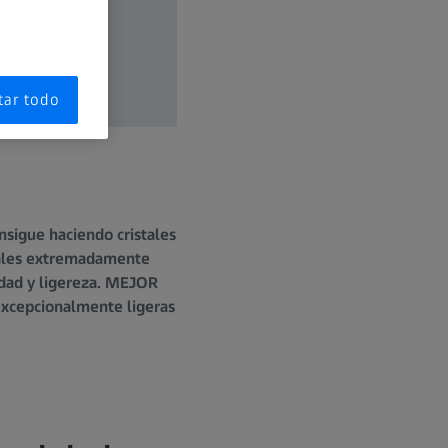
tar todo
nsigue haciendo cristales
iales extremadamente
lidad y ligereza. MEJOR
excepcionalmente ligeras