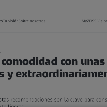
es
Tu visión
Sobre nosotros
MyZEISS Visio
A
comodidad con unas 
s y extraordinariame
stas recomendaciones son la clave para cons
te ligeras.