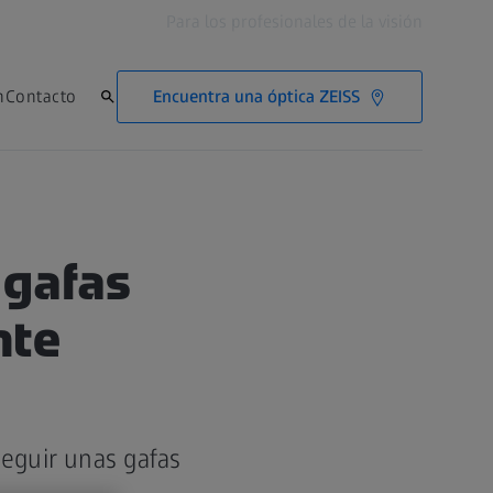
Para los profesionales de la visión
Encuentra una óptica ZEISS
n
Contacto
gafas
nte
eguir unas gafas