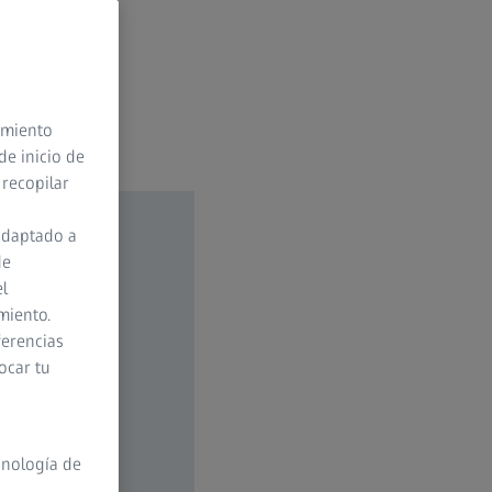
timiento
de inicio de
 recopilar
adaptado a
de
el
miento.
ferencias
ocar tu
cnología de