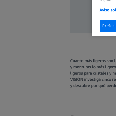
Aviso so
Prefer
Cuanto más ligeros son l
y monturas lo más liger
ligeros para cristales y
VISIÓN investiga cinco r
y descubre por qué perd