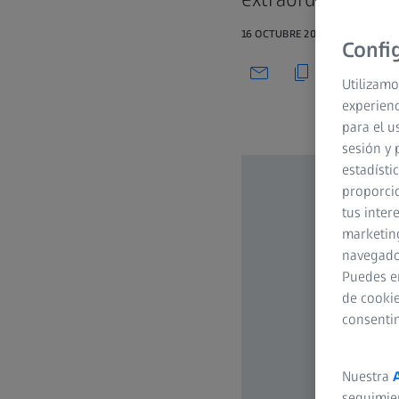
16 OCTUBRE 2022
Confi
Utilizamo
experienc
para el u
sesión y 
estadísti
proporcio
tus inter
marketing
navegador
Puedes e
de cookie
consenti
Nuestra
seguimie