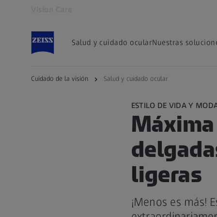
Vision Care
Se abrirá en otra pestaña
Salud y cuidado ocular
Nuestras solucion
Cuidado de la visión
Salud y cuidado ocular
ESTILO DE VIDA Y MOD
Máxima 
delgada
ligeras
¡Menos es más! E
extraordinariamen