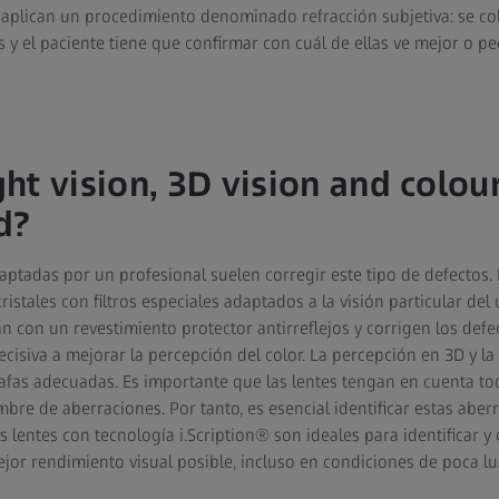
n aplican un procedimiento denominado refracción subjetiva: se col
 y el paciente tiene que confirmar con cuál de ellas ve mejor o pe
ht vision, 3D vision and colou
d?
aptadas por un profesional suelen corregir este tipo de defectos. 
stales con filtros especiales adaptados a la visión particular del us
 con un revestimiento protector antirreflejos y corrigen los defec
cisiva a mejorar la percepción del color. La percepción en 3D y l
fas adecuadas. Es importante que las lentes tengan en cuenta tod
mbre de aberraciones. Por tanto, es esencial identificar estas abe
s lentes con tecnología i.Scription® son ideales para identificar y
ejor rendimiento visual posible, incluso en condiciones de poca lu