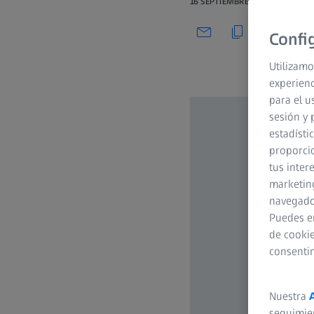
16 SEPTIEMBRE 2022
Confi
Utilizamo
experienc
para el u
sesión y 
estadísti
proporcio
tus inter
marketing
navegador
Puedes e
de cookie
consenti
Nuestra
seguimie