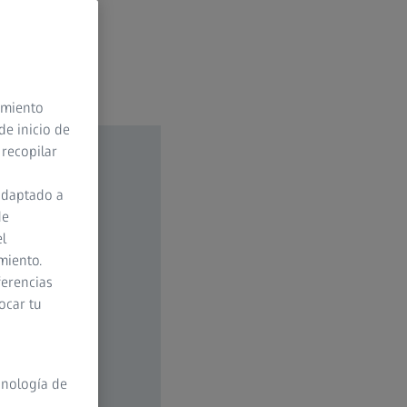
timiento
de inicio de
 recopilar
adaptado a
de
el
miento.
ferencias
ocar tu
cnología de