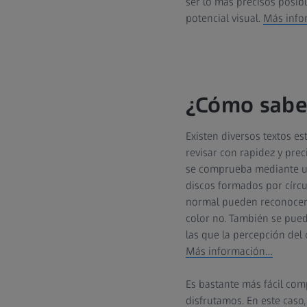
ser lo más precisos posib
potencial visual.
Más info
¿Cómo sabem
Existen diversos textos es
revisar con rapidez y prec
se comprueba mediante un
discos formados por círcu
normal pueden reconocer 
color no. También se pued
las que la percepción del c
Más información…
Es bastante más fácil comp
disfrutamos. En este caso