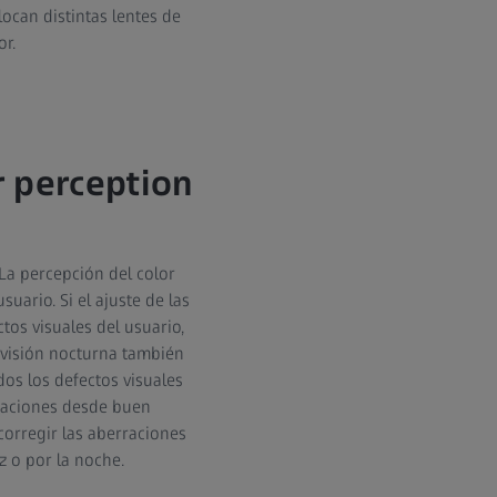
ocan distintas lentes de
or.
r perception
La percepción del color
uario. Si el ajuste de las
tos visuales del usuario,
a visión nocturna también
os los defectos visuales
rraciones desde buen
 corregir las aberraciones
z o por la noche.