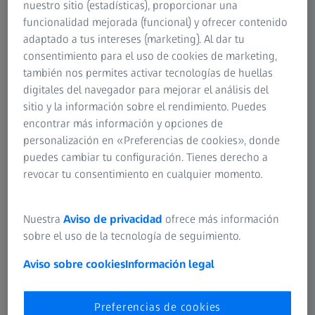
nuestro sitio (estadísticas), proporcionar una
regresa al objetivo de la cámara.
funcionalidad mejorada (funcional) y ofrecer contenido
adaptado a tus intereses (marketing). Al dar tu
¿Sabía que...?
La estructura de los vasos sanguíneos en los
consentimiento para el uso de cookies de marketing,
ojos puede ayudar a los profesionales de la visión a
también nos permites activar tecnologías de huellas
detectar los primeros síntomas de ciertas enfermedades
digitales del navegador para mejorar el análisis del
durante un examen ocular.
Más información…
sitio y la información sobre el rendimiento. Puedes
encontrar más información y opciones de
Nota importante:
Si ve "estrellas " con frecuencia o sufre
personalización en «Preferencias de cookies», donde
cualquier otro problema de visión, acuda a un profesional
puedes cambiar tu configuración. Tienes derecho a
de la visión para consultar los síntomas y así descartar
revocar tu consentimiento en cualquier momento.
cualquier problema serio. En algunos casos estos
síntomas pueden deberse a una enfermedad o a los
efectos secundarios de una medicación.
Nuestra
Aviso de privacidad
ofrece más información
sobre el uso de la tecnología de seguimiento.
Aviso sobre cookies
Información legal
¿Por qué parpadeamos?
Preferencias de cookies
El parpadeo tiene una finalidad muy práctica y sencilla. A