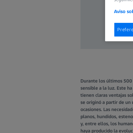
Aviso so
Prefer
Durante los últimos 500 
sensible a la luz. Este 
tienen claras ventajas so
se originó a partir de un
ocasiones. Las necesidade
planos, hundidos, esteno
y, entre ellos, los huma
haya producido la evoluci