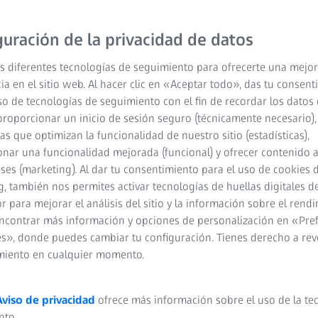
 cerebro los defectos desconcertantes del
guración de la privacidad de datos
s diferentes tecnologías de seguimiento para ofrecerte una mejor
ia en el sitio web. Al hacer clic en «Aceptar todo», das tu consen
so de tecnologías de seguimiento con el fin de recordar los datos 
proporcionar un inicio de sesión seguro (técnicamente necesario),
cas que optimizan la funcionalidad de nuestro sitio (estadísticas),
nar una funcionalidad mejorada (funcional) y ofrecer contenido 
eses (marketing). Al dar tu consentimiento para el uso de cookies 
, también nos permites activar tecnologías de huellas digitales d
 para mejorar el análisis del sitio y la información sobre el rendi
ncontrar más información y opciones de personalización en «Pre
s», donde puedes cambiar tu configuración. Tienes derecho a rev
miento en cualquier momento.
Aviso de privacidad
ofrece más información sobre el uso de la te
nto.