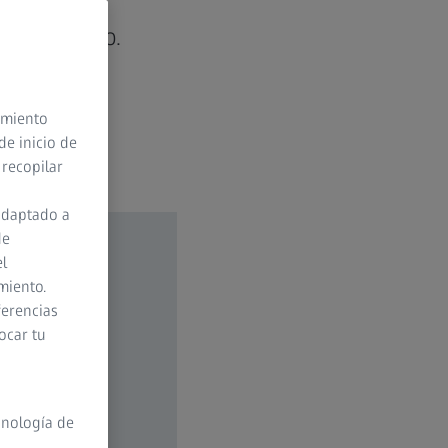
 ojo humano.
timiento
de inicio de
 recopilar
adaptado a
de
el
miento.
ferencias
ocar tu
cnología de