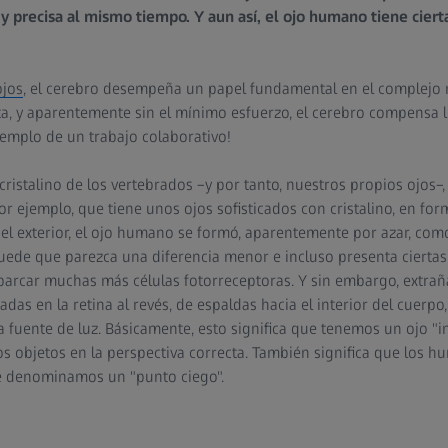
y precisa al mismo tiempo. Y aun así, el ojo humano tiene ciert
ojos
, el cerebro desempeña un papel fundamental en el complejo 
, y aparentemente sin el mínimo esfuerzo, el cerebro compensa l
jemplo de un trabajo colaborativo!
ristalino de los vertebrados –y por tanto, nuestros propios ojos–,
or ejemplo, que tiene unos ojos sofisticados con cristalino, en fo
piel exterior, el ojo humano se formó, aparentemente por azar, co
puede que parezca una diferencia menor e incluso presenta ciertas
arcar muchas más células fotorreceptoras. Y sin embargo, extrañ
adas en la retina al revés, de espaldas hacia el interior del cuerpo
 fuente de luz. Básicamente, esto significa que tenemos un ojo "i
s objetos en la perspectiva correcta. También significa que los h
ue denominamos un "punto ciego".