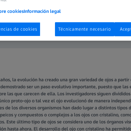
bre cookies
Información legal
encias de cookies
Técnicamente necesario
Acep
años, la evolución ha creado una gran variedad de ojos a partir
ha demostrado ser un paso evolutivo importante, puesto que las 
bre las que carecen de ella. Los investigadores siguen divididos
 único proto-ojo o tal vez el ojo evolucionó de manera independ
s de los diversos organismos han dado lugar a distintos tipos d
peicos y compuestos o complejos a los ojos con cristalino, como
nos. Este último tipo de ojos se considera uno de los órganos v
ón hasta ahora. El desarrollo del ojo con cristalino ha permiti