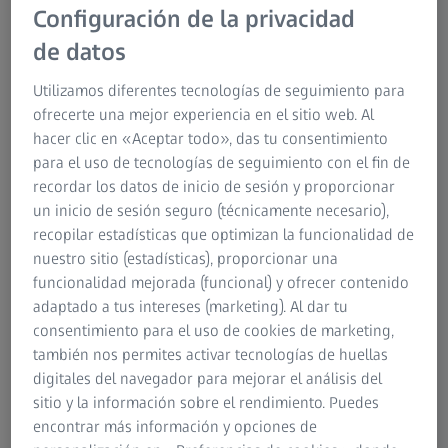
en oftalmología están siempre procurando
Configuración de la privacidad
mejorar los diseños de lentes. ¿Por qué es
de datos
este tema tan importante? ¿En qué me
beneficia todo esto como usuario de
Utilizamos diferentes tecnologías de seguimiento para
ofrecerte una mejor experiencia en el sitio web. Al
gafas?
hacer clic en «Aceptar todo», das tu consentimiento
Gerhard Kelch: La primera función de una lente oftálmica
para el uso de tecnologías de seguimiento con el fin de
es corregir el defecto de visión, miopía o hipermetropía,
recordar los datos de inicio de sesión y proporcionar
por ejemplo. También puede corregir otras deficiencias
un inicio de sesión seguro (técnicamente necesario),
visuales tales como el astigmatismo o la presbicia, es decir,
recopilar estadísticas que optimizan la funcionalidad de
la pérdida de visión de cerca que experimentamos a
nuestro sitio (estadísticas), proporcionar una
medida que envejecemos. El requisito mínimo que debe
funcionalidad mejorada (funcional) y ofrecer contenido
reunir la lente es que el ojo pueda volver a ver con
adaptado a tus intereses (marketing). Al dar tu
claridad cuando mira en línea recta. Esto no significa
consentimiento para el uso de cookies de marketing,
necesariamente que podamos ver igual que las personas
también nos permites activar tecnologías de huellas
con visión perfecta. Y esto es un desafío al que nos
digitales del navegador para mejorar el análisis del
venimos enfrentando en ZEISS desde hace más de 100
sitio y la información sobre el rendimiento. Puedes
años. Nuestro objetivo es brindar a los usuarios de gafas
encontrar más información y opciones de