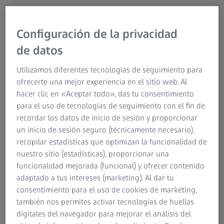
Configuración de la privacidad
de datos
Cuando se tiene un artículo tan
Utilizamos diferentes tecnologías de seguimiento para
ofrecerte una mejor experiencia en el sitio web. Al
importante como unas gafas,
hacer clic en «Aceptar todo», das tu consentimiento
merece la pena esforzarse en
para el uso de tecnologías de seguimiento con el fin de
contar toda su historia [...]
recordar los datos de inicio de sesión y proporcionar
un inicio de sesión seguro (técnicamente necesario),
Moritz von Rohr
recopilar estadísticas que optimizan la funcionalidad de
junio de 1934
nuestro sitio (estadísticas), proporcionar una
funcionalidad mejorada (funcional) y ofrecer contenido
adaptado a tus intereses (marketing). Al dar tu
consentimiento para el uso de cookies de marketing,
también nos permites activar tecnologías de huellas
digitales del navegador para mejorar el análisis del