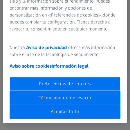
sitio y la información sobre el rendimiento. Puedes
La historia de las lentes progresivas
encontrar más información y opciones de
personalización en «Preferencias de cookies», donde
(inglés)
puedes cambiar tu configuración. Tienes derecho a
revocar tu consentimiento en cualquier momento.
Nuestra
Aviso de privacidad
ofrece más información
sobre el uso de la tecnología de seguimiento.
Aviso sobre cookies
Información legal
Preferencias de cookies
Técnicamente necesario
Aceptar todo
La historia de la protección UV