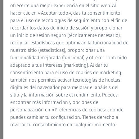
ofrecerte una mejor experiencia en el sitio web. Al
PRK?
hacer clic en «Aceptar todo», das tu consentimiento
para el uso de tecnologías de seguimiento con el fin de
La intervención PRK puede ser una opción para usted si
recordar los datos de inicio de sesión y proporcionar
padece miopía o hipermetropía, con o sin astigmatismo. Al
un inicio de sesión seguro (técnicamente necesario),
igual que para otros tipos de corrección visual por láser,
recopilar estadísticas que optimizan la funcionalidad de
para poder someterse a la PRK, debe ser mayor de 18
nuestro sitio (estadísticas), proporcionar una
años, haber tenido una graduación estable durante al
funcionalidad mejorada (funcional) y ofrecer contenido
menos un año y, en general, tener buena salud. Durante el
adaptado a tus intereses (marketing). Al dar tu
tratamiento con PRK, su cirujano oftalmólogo elimina
consentimiento para el uso de cookies de marketing,
completamente la capa superior de células de la córnea
también nos permites activar tecnologías de huellas
(epitelio). Esto deja al descubierto la capa corneal situada
digitales del navegador para mejorar el análisis del
debajo del epitelio, que el cirujano remodela utilizando un
sitio y la información sobre el rendimiento. Puedes
láser de excímero tradicional para corregir su error de
encontrar más información y opciones de
refracción. Una vez hecho esto, se coloca una lente de
personalización en «Preferencias de cookies», donde
contacto terapéutica para ayudar a la cicatrización.
puedes cambiar tu configuración. Tienes derecho a
revocar tu consentimiento en cualquier momento.
En general, no podrá someterse a la PRK si tiene un error
de refracción inestable, glaucoma avanzado o diabetes no