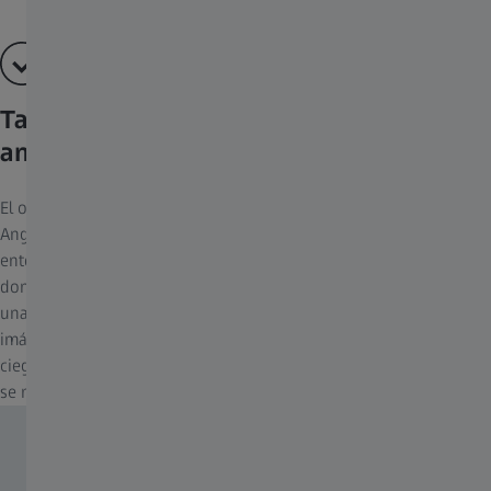
También disponible en versión gran
angular
El objetivo gran angular de 100° de la ZEISS Secacam 5 Wide-
Angle captura un amplio campo de visión, incluyendo más del
entorno. Es ideal para áreas amplias o estaciones de alimentación
donde los animales se acercan desde diferentes direcciones. Con
una distancia de enfoque cercana de 35 cm, la cámara captura
imágenes nítidas de sujetos cercanos, minimizando los puntos
ciegos y garantizando que incluso los animales pequeños o que
se mueven rápidamente se capturen con claridad.