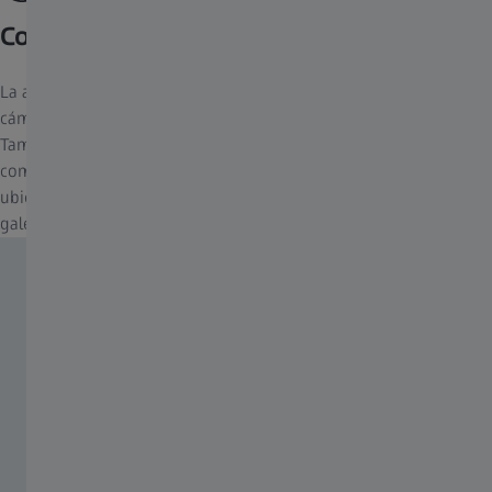
Conectividad fiable de la aplicación
La aplicación ZEISS Secacam no solo le permite gestionar su
cámara de rastreo, sino también compartirla con sus contactos.
También puede comprobar los datos de estado de la cámara,
como el nivel de la batería, en cualquier momento, verificar la
ubicación de la cámara en un mapa o ver sus mejores fotos en la
galería.