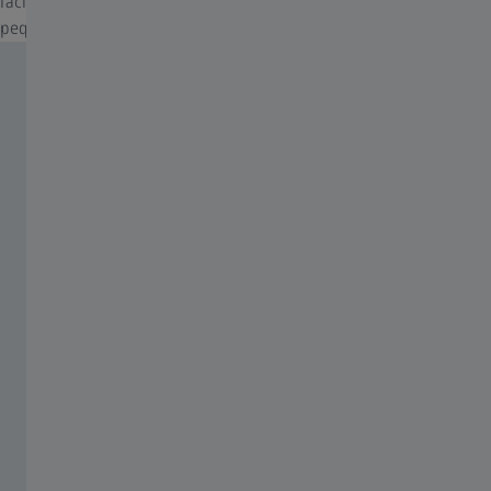
fácilmente y utilizar de forma flexible, incluso en objetos más
pequeños.