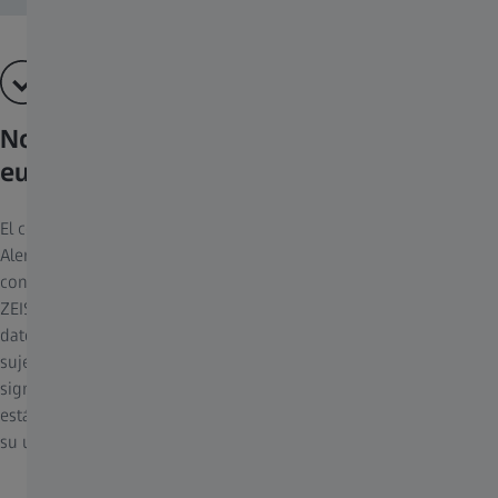
Normas de protección de datos
europeas
El corazón de las ZEISS Secacams es el software desarrollado en
Alemania. Interfaces de usuario intuitivas, funciones avanzadas y
conectividad sin interrupciones convierten su cámara de caza
ZEISS en una experiencia verdaderamente excepcional. Todos los
datos se almacenan en nuestra de la nube ZEISS y, por eso, están
sujetos a las normativas de protección de datos de la UE. Esto
significa que su información personal y los datos de su cámara
están óptimamente protegidos frente al acceso no autorizado o a
su uso indebido.