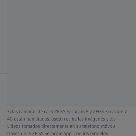
la cámara se transferirán a la memoria USB-C. Ten
en cuenta que esto puede llevar mucho tiempo.
¡ATENCIÓN!
Cuantos más datos copie a la vez de la memoria interna
de la ZEISS Secacam 3 a un dispositivo externo, más
tiempo durará el proceso de copia.
¿Cómo se transmiten a mi teléfono móvil las imágenes
tomadas por la cámara de caza?
Si las cámaras de caza ZEISS Secacam 5 y ZEISS Secacam 7
4G están habilitadas, usted recibe las imágenes y los
vídeos tomados directamente en su teléfono móvil a
través de la ZEISS Secacam app. Con los modelos