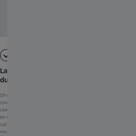
La mejor calidad de imagen de su clase
durante el día y la noche
Ofrecer imágenes nítidas y vibrantes durante un eclipse o en
condiciones de poca luz es un reto importante para todo tipo de
cámaras. Pero con las ZEISS Secacam, podrá ver cada movimiento
en el campo con mayor detalle y contraste que nunca, gracias a la
calidad de imagen de ZEISS que ya conoce, tanto de día como de
noche.