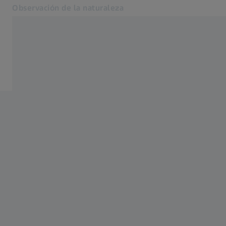
Observación de la naturaleza
Se abrirá en otra pestaña
Observación de la naturaleza
Cámaras de caza
Productos
Cooperaciones
Servicio
Blog
Contacto
Páginas web ZEISS relacionadas
Grupo ZEISS