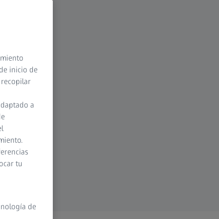
timiento
de inicio de
 recopilar
adaptado a
de
el
miento.
ferencias
ocar tu
cnología de