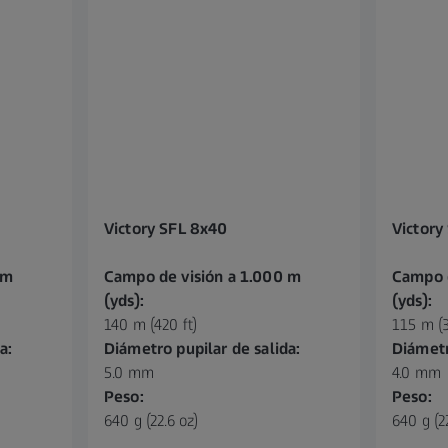
Victory SFL 8x40
Victory
 m
Campo de visión a 1.000 m
Campo d
(yds):
(yds):
140 m (420 ft)
115 m (3
a:
Diámetro pupilar de salida:
Diámetr
5.0 mm
4.0 mm
Peso:
Peso:
640 g (22.6 oz)
640 g (2