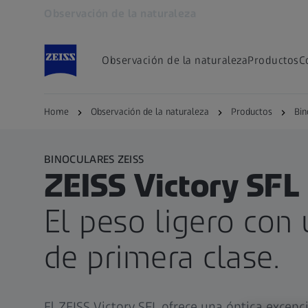
Observación de la naturaleza
Se abrirá en otra pestaña
Observación de la naturaleza
Productos
C
Home
Observación de la naturaleza
Productos
Bin
BINOCULARES ZEISS
ZEISS Victory SFL
El peso ligero con
de primera clase.
El ZEISS Victory SFL ofrece una óptica excepci