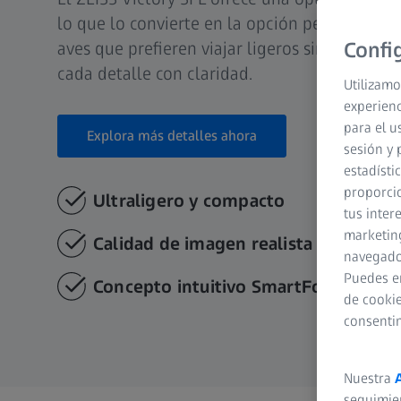
lo que lo convierte en la opción perfecta par
aves que prefieren viajar ligeros sin renuncia
Confi
cada detalle con claridad.
Utilizamo
experienc
para el u
Explora más detalles ahora
sesión y 
estadísti
proporcio
Ultraligero y compacto
tus inter
marketing
Calidad de imagen realista con el c
navegador
Puedes e
Concepto intuitivo SmartFocus
de cookie
consenti
Nuestra
seguimie