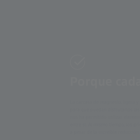
Porque cad
La carcasa de magnesio, ligera y 
para que puedan disfrutarlos las
nos ha permitido utilizar elemen
entre sí. Al mismo tiempo, los p
a pesar de la increíble reducció