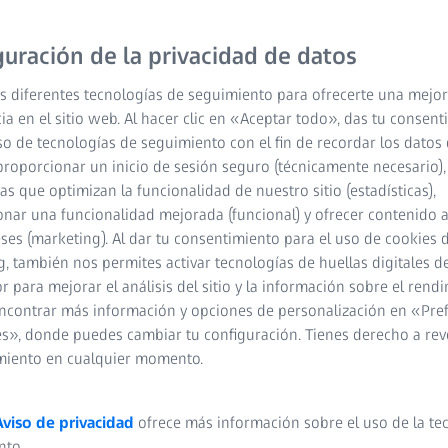
a los observadores de
r a la capacidad de ver
guración de la privacidad de datos
s diferentes tecnologías de seguimiento para ofrecerte una mejor
ia en el sitio web. Al hacer clic en «Aceptar todo», das tu consen
so de tecnologías de seguimiento con el fin de recordar los datos 
proporcionar un inicio de sesión seguro (técnicamente necesario),
cas que optimizan la funcionalidad de nuestro sitio (estadísticas),
nar una funcionalidad mejorada (funcional) y ofrecer contenido 
eses (marketing). Al dar tu consentimiento para el uso de cookies 
, también nos permites activar tecnologías de huellas digitales d
oncepto UHD
 para mejorar el análisis del sitio y la información sobre el rendi
ncontrar más información y opciones de personalización en «Pre
s», donde puedes cambiar tu configuración. Tienes derecho a rev
miento en cualquier momento.
Aviso de privacidad
ofrece más información sobre el uso de la te
nto.