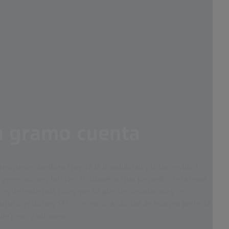
a gramo cuenta
resistente, también mejora la durabilidad y la longevidad,
 generaciones futuras. El diámetro más pequeño de la lente
tos de lente más finos que se pueden instalar más cerca
rismáticos Victory SFL ofrecen una calidad de imagen perfecta
n de peso y volumen.