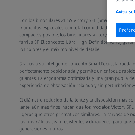
Aviso so
Con los binoculares ZEISS Victory SFL (SmartFocus Light
momentos especiales con total comodidad. Optimizados 
Prefer
compactos posible, los binoculares Victory SFL son el 
familia SF. El concepto Ultra-High-Definition (UHD) garan
los colores y el máximo nivel de detalle.
Gracias a su inteligente concepto SmartFocus, la rueda
perfectamente posicionada y permite un enfoque rápido 
guantes. La ergonomía optimizada y una gran pupila de
experiencia de observación relajada y sin perturbacione
El diámetro reducido de la lente y la disposición más c
lente, aún más finos, hacen que los modelos Victory SF
ligeros que otros prismáticos similares. La carcasa de m
los prismáticos sean resistentes y duraderos, para que p
generaciones futuras.