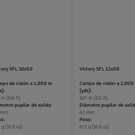
tory SFL 10x50
Victory SFL 12x50
po de visión a 1.000 m
Campo de visión a 1.000
s):
(yds):
 m (366 ft)
105 m (315 ft)
metro pupilar de salida:
Diámetro pupilar de salid
0 mm
4.2 mm
o:
Peso:
 g (30.8 oz)
872 g (30.8 oz)