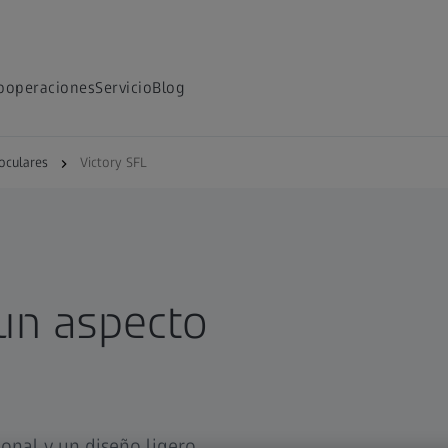
ooperaciones
Servicio
Blog
oculares
Victory SFL
 un aspecto
onal y un diseño ligero,