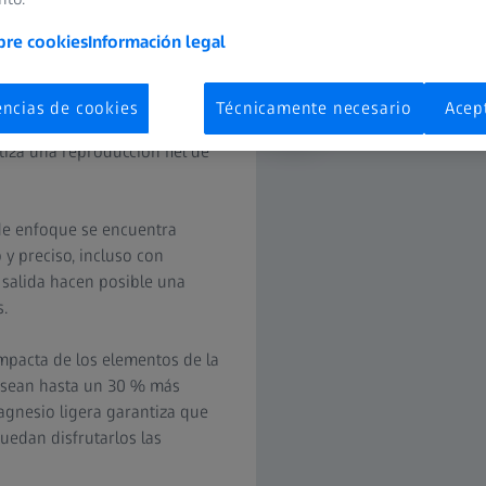
bre cookies
Información legal
weight), podrá disfrutar de
para ser lo más ligeros y
encias de cookies
Técnicamente necesario
Acep
complemento perfecto para la
tiza una reproducción fiel de
 de enfoque se encuentra
y preciso, incluso con
 salida hacen posible una
s.
ompacta de los elementos de la
L sean hasta un 30 % más
agnesio ligera garantiza que
uedan disfrutarlos las