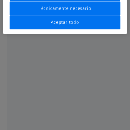
Técnicamente necesario
ZEISS Secacam 1
Aceptar todo
ZEISS Secacam 3
ZEISS Secacam 3 Wide-Angle
ZEISS Secacam 5
Manuals
ZEISS Secacam 5 Wide-Angle
ZEISS Secacam 7
ZEISS Solar Panel Mini
ZEISS Solar Panel Pro
Safety Datasheets
ZEISS Trail Cameras
Photo Lenses