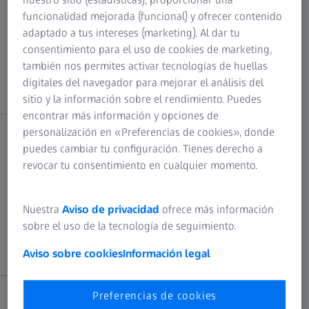
ZEISS Conquest V6
funcionalidad mejorada (funcional) y ofrecer contenido
ZEISS LRP S3
Manuals
adaptado a tus intereses (marketing). Al dar tu
ZEISS LRP S5
consentimiento para el uso de cookies de marketing,
ZEISS Victory HT
también nos permites activar tecnologías de huellas
ZEISS V8
digitales del navegador para mejorar el análisis del
sitio y la información sobre el rendimiento. Puedes
encontrar más información y opciones de
personalización en «Preferencias de cookies», donde
Spotting Scopes
puedes cambiar tu configuración. Tienes derecho a
revocar tu consentimiento en cualquier momento.
ZEISS Dialyt
Nuestra
Aviso de privacidad
ofrece más información
Manuals
ZEISS Conquest Apia
sobre el uso de la tecnología de seguimiento.
ZEISS Conquest Gavia
Aviso sobre cookies
Información legal
Preferencias de cookies
Trail Cameras