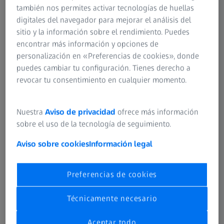
también nos permites activar tecnologías de huellas
con su producto ZEISS, le ofrecemos un servicio de
digitales del navegador para mejorar el análisis del
asistencia y asesoramiento excepcional. Reparamos toda
sitio y la información sobre el rendimiento. Puedes
nuestra gama de productos actual, así como una amplia
encontrar más información y opciones de
selección de productos antiguos. Si su producto no
personalización en «Preferencias de cookies», donde
aparece en el siguiente formulario o no está seguro,
puedes cambiar tu configuración. Tienes derecho a
póngase en contacto con nuestro servicio de atención al
revocar tu consentimiento en cualquier momento.
cliente.
El servicio más rápido puede obtenerse directamente de
Nuestra
Aviso de privacidad
ofrece más información
ZEISS a través del siguiente formulario. Si necesita servicio,
sobre el uso de la tecnología de seguimiento.
también puede ponerse en contacto con su distribuidor
local de ZEISS.
Aviso sobre cookies
Información legal
Para poder aprovechar la garantía del fabricante ZEISS,
Preferencias de cookies
es absolutamente necesario un comprobante de compra
de su producto. Por favor, cargue la prueba de compra
Técnicamente necesario
en el formulario de abajo o adjunte la prueba de compra
a su producto.
Aceptar todo