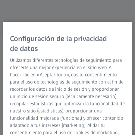
Configuración de la privacidad
ZEISS FOTOGRAFÍA
de datos
Servicio de reparación
Utilizamos diferentes tecnologías de seguimiento para
Nuestro servicio para su
ofrecerte una mejor experiencia en el sitio web. Al
producto.
hacer clic en «Aceptar todo», das tu consentimiento
para el uso de tecnologías de seguimiento con el fin de
recordar los datos de inicio de sesión y proporcionar
un inicio de sesión seguro (técnicamente necesario),
recopilar estadísticas que optimizan la funcionalidad de
nuestro sitio (estadísticas), proporcionar una
funcionalidad mejorada (funcional) y ofrecer contenido
Cuando elige ZEISS, nuestra misión es ayudarle a disfrutar
adaptado a tus intereses (marketing). Al dar tu
de experiencias brillantes en todo momento. Porque
consentimiento para el uso de cookies de marketing,
queremos que siga estando completamente satisfecho