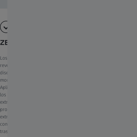
ZEISS T* anti-reflective coating
Los elementos ópticos de los objetivos ZEISS cuentan con un
revestimiento antirreflectante T*® en todas las superficies y un
diseño óptico que garantiza imágenes de brillo superior en todo
momento, incluso en condiciones de iluminación desfavorables.
Aplicamos el recubrimiento antirreflectante a las superficies de
los objetivos mediante la deposición por vaporización de capas
extremadamente finas y transparentes sobre el cristal. En este
proceso, se vaporizan sustancias especiales con una energía
extremadamente alta en un entorno de alto vacío y, a
continuación, se depositan sobre las superficies de cristal, una
tras otra, en forma de capas con espesores controlados con