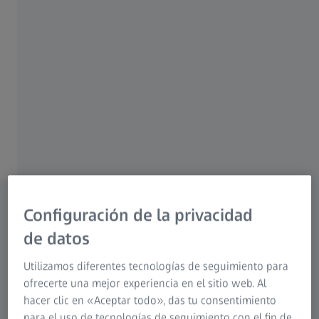
Los mejores fotógrafos se caracterizan por su
individualidad. Siguen su propio camino en lugar de
seguir los caminos trillados. Con los objetivos ZEISS ZM,
ofrecemos el equipo ideal para expresar plenamente su
individualidad. Los objetivos ZM fabricados por ZEISS
siempre han destacado por la fusión óptima de
creatividad y comodidad. Y también por su legendaria
calidad ZEISS.
Configuración de la privacidad
de datos
Modelos disponibles
Utilizamos diferentes tecnologías de seguimiento para
Objetivos ZEISS ZM
ofrecerte una mejor experiencia en el sitio web. Al
hacer clic en «Aceptar todo», das tu consentimiento
para el uso de tecnologías de seguimiento con el fin de