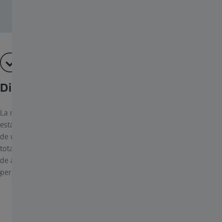
Diseño robusto
La montura y los elementos de control de todos los objetivos ZM
están fabricados en metal y se han diseñado para durar décadas
de uso intensivo. La alta calidad de fabricación de las monturas
totalmente metálicas, el enfoque metálico de fácil agarre, el anillo
de apertura, la robusta bayoneta delantera y las roscas del filtro
permiten disfrutar de la fotografía de manera extraordinaria.
Momentos capturados