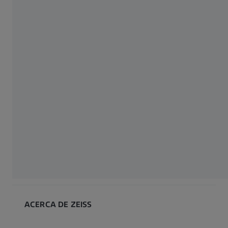
Cinematografía
Caza
Lentes Industriales
Observación de la naturaleza
Fotografía
Tiro de precisión
ACERCA DE ZEISS