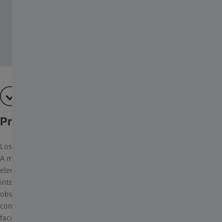
Propiedades idóneas de apertura
Los fotógrafos desean guiar al observador a través de la imagen.
A menudo se emplea una profundidad de enfoque mínima como
elemento de diseño. De este modo, se mantiene el fondo
intencionadamente borroso para centrar la atención del
observador sobre el sujeto principal. Los objetivos ZM cuentan
con diez hojas de apertura. La apertura prácticamente circular
facilita la creación de un efecto particularmente armonioso en las