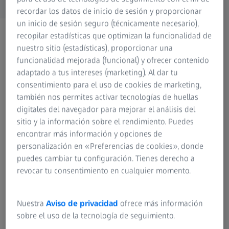
recordar los datos de inicio de sesión y proporcionar
un inicio de sesión seguro (técnicamente necesario),
recopilar estadísticas que optimizan la funcionalidad de
nuestro sitio (estadísticas), proporcionar una
funcionalidad mejorada (funcional) y ofrecer contenido
adaptado a tus intereses (marketing). Al dar tu
consentimiento para el uso de cookies de marketing,
también nos permites activar tecnologías de huellas
digitales del navegador para mejorar el análisis del
sitio y la información sobre el rendimiento. Puedes
encontrar más información y opciones de
personalización en «Preferencias de cookies», donde
puedes cambiar tu configuración. Tienes derecho a
Distagon T* 1.4/35 ZM
Biogon
revocar tu consentimiento en cualquier momento.
Rango de enfoque:
Rango 
0,70 m (27.56") - ∞
0,70 m (
Nuestra
Aviso de privacidad
ofrece más información
Peso:
Peso:
sobre el uso de la tecnología de seguimiento.
381 g (13.4 oz)
240 g (8