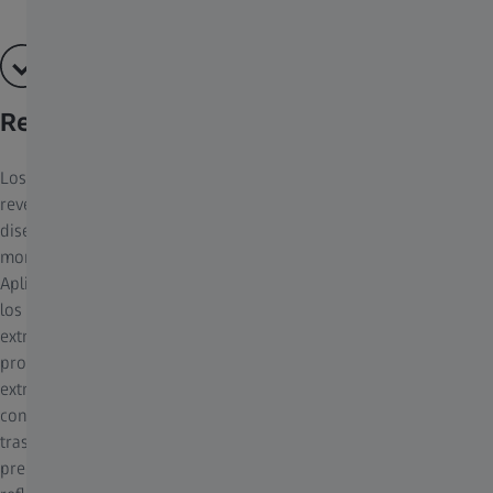
Recubrimiento ZEISS T
Los elementos ópticos de los objetivos ZEISS cuentan con un
revestimiento antirreflectante T*® en todas las superficies y un
diseño óptico que garantiza imágenes de brillo superior en todo
momento, incluso en condiciones de iluminación desfavorables.
Aplicamos el recubrimiento antirreflectante a las superficies de
los objetivos mediante la deposición de vapor de capas
extremadamente finas y transparentes sobre el cristal. En este
proceso, se vaporizan sustancias especiales con una energía
extremadamente alta en un entorno de alto vacío y, a
continuación, se depositan sobre las superficies de cristal, una
tras otra, en forma de capas con espesores controlados con
precisión para lograr la reducción deseada de las propiedades