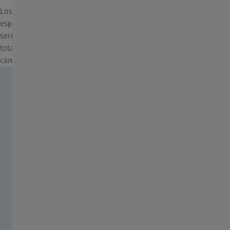
Los objetivos ZEISS Touit están diseñados y creados
específicamente para su uso en cámaras APS-C compactas de la
serie Sony Alpha con E-Mount y la serie Fujifilm X. Por tanto, son
totalmente compatibles y soportan todas las funciones de estas
cámaras, incluido el autoenfoque.