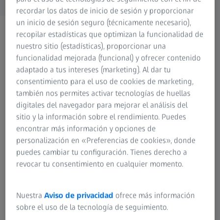
recordar los datos de inicio de sesión y proporcionar
un inicio de sesión seguro (técnicamente necesario),
recopilar estadísticas que optimizan la funcionalidad de
nuestro sitio (estadísticas), proporcionar una
funcionalidad mejorada (funcional) y ofrecer contenido
adaptado a tus intereses (marketing). Al dar tu
consentimiento para el uso de cookies de marketing,
también nos permites activar tecnologías de huellas
digitales del navegador para mejorar el análisis del
sitio y la información sobre el rendimiento. Puedes
encontrar más información y opciones de
personalización en «Preferencias de cookies», donde
puedes cambiar tu configuración. Tienes derecho a
Touit 1.8/32
Touit 
revocar tu consentimiento en cualquier momento.
Rango de enfoque:
Rango 
0.30 m (11.81") – ∞
0.15 m (
Nuestra
Aviso de privacidad
ofrece más información
:
Distancia de trabajo libre:
Distanci
sobre el uso de la tecnología de seguimiento.
0.23 m (9.06") – ∞
0.05 m (