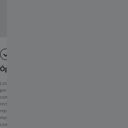
Ralph Koch
Óptica prácticamente sin distorsión
Los objetivos ZEISS abren nuevas posibilidades de diseño con
perspectivas dramáticas y la vista desde ángulos visuales poco
comunes. La distorsión afecta a la composición, ya que las líneas
rectas cuya imagen no va al centro de la misma, se
representarían torcidas. Este efecto molesto se compensa en su
mayoría con diseños costosos en todas las distancias focales,
como corresponde.