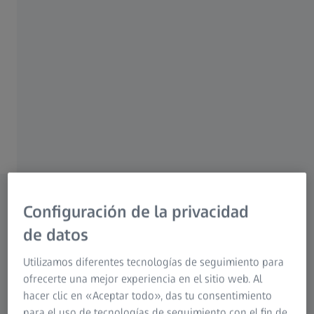
Los Objetivos Touit son famosos por ofrecer una calidad
de imagen excepcional, lo que los convierte en una
excelente opción para los fotógrafos que buscan precisión
y claridad en su trabajo. Tanto si captura paisajes, retratos
o detalles intrincados, estos objetivos proporcionan un
rendimiento excepcional, mejorando las capacidades de
su cámara y permitiéndole conseguir resultados visuales
impresionantes.
Configuración de la privacidad
de datos
Modelos disponibles
Objetivos ZEISS Touit
Utilizamos diferentes tecnologías de seguimiento para
ofrecerte una mejor experiencia en el sitio web. Al
hacer clic en «Aceptar todo», das tu consentimiento
para el uso de tecnologías de seguimiento con el fin de