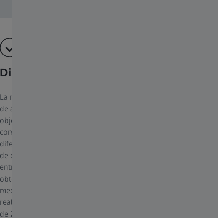
Diseño de elementos flotantes
La moderna técnica de cámara y los sensores de imagen digitales
de alta resolución incrementan siempre el rendimiento de los
objetivos. Gracias al moderno Diseño de Elementos Flotantes se
compensan los errores de imagen de los objetivos ZEISS ante
diferentes enfoques. Esto se realiza modificando la distancia axial
de cada lente o grupo de lente entre sí. El ajuste de la distancia
entre lentes está vinculada de este modo al enfoque, para
obtener siempre la adecuada corrección. La construcción
mecánica de la lente es muy compleja y el tratamiento se debe
realizar de forma muy precisa: ambas disciplinas por excelencia
de ZEISS.