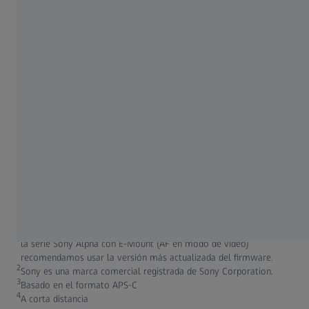
Contacto
¿Alguna pregunta? Esperamos su mensaje.
+49 800 934 77 33
(Mon - Thu: 8:00 - 17:00 CET, Fri 8:00 - 16:00
CET)
1
Para conseguir la máxima compatibilidad en las cámaras APS-C de
la serie Sony Alpha con E-Mount (AF en modo de vídeo)
recomendamos usar la versión más actualizada del firmware.
2
Sony es una marca comercial registrada de Sony Corporation.
3
Basado en el formato APS-C
4
A corta distancia