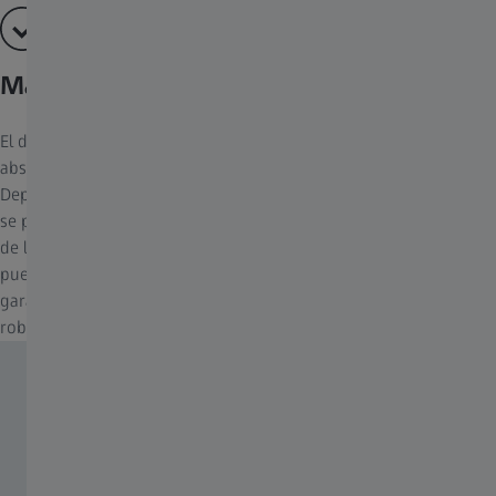
Manejo de AF silencioso y fluido
El diseño del sistema de autofoco requiere un desplazamiento
absolutamente preciso de determinados grupos del objetivo.
Dependiendo de los diferentes pesos de (los grupos de) la lente,
se pueden utilizar diversos tipos de motor. El sistema en enfoque
de los objetivos Touit se ha diseñado de tal modo que no se
puedan producir limitaciones por el diseño de la óptica, pero
garantizando al mismo tiempo un mecanismo de autofoco
1
robusto y fluido.