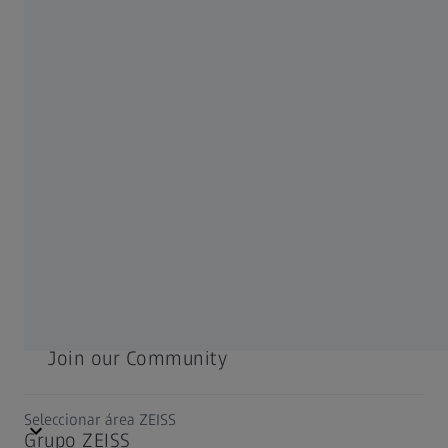
ZEISS de un vistazo
Empleo
Sala de noticias
Compliance
REDES SOCIALES
Join our Community
Seleccionar área ZEISS
Grupo ZEISS