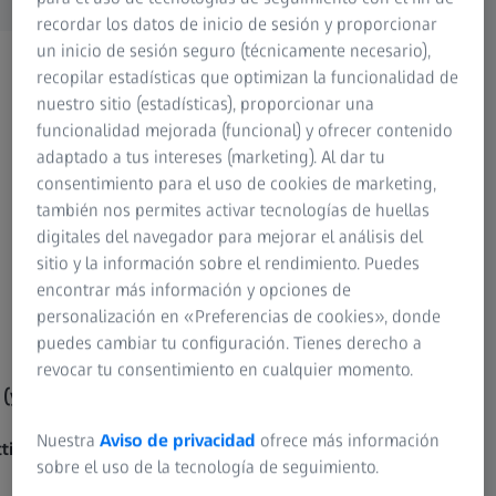
recordar los datos de inicio de sesión y proporcionar
un inicio de sesión seguro (técnicamente necesario),
recopilar estadísticas que optimizan la funcionalidad de
nuestro sitio (estadísticas), proporcionar una
funcionalidad mejorada (funcional) y ofrecer contenido
adaptado a tus intereses (marketing). Al dar tu
consentimiento para el uso de cookies de marketing,
también nos permites activar tecnologías de huellas
digitales del navegador para mejorar el análisis del
sitio y la información sobre el rendimiento. Puedes
encontrar más información y opciones de
personalización en «Preferencias de cookies», donde
Conquest V4 4-16x44
Conque
puedes cambiar tu configuración. Tienes derecho a
revocar tu consentimiento en cualquier momento.
(yds):
Campo de visión a 100 m (yds):
Campo d
9.5 – 2.4 m (28 – 7 ft)
8.7 – 2.2
Nuestra
Aviso de privacidad
ofrece más información
tivo:
Diámetro de la lente efectivo:
Diámetr
sobre el uso de la tecnología de seguimiento.
33.2 – 44 mm
34.5 – 