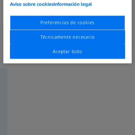
Opciones de retícula:
Opcione
Aviso sobre cookies
Información legal
60 | ZBi | ZMOAi-T30 | 20 | ZBR-2 |
ZBi | Z
ZMOA-2 | ZMOA-T30
Preferencias de cookies
Técnicamente necesario
Aceptar todo