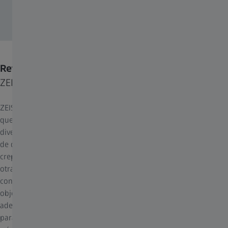
Retículas
ZEISS Conquest V4
ZEISS es conocida por el desarrollo innovador de sus retículas,
que ofrecen opciones iluminadas y no iluminadas para satisfacer
diversas necesidades de caza y tiro. Las retículas iluminadas son
de dos tipos: unas con un punto brillante para uso diurno y
crepuscular, ideales para la adquisición rápida de objetivos, y
otras con puntos regulables para un ajuste óptimo en
condiciones de poca luz, lo que evita la oscurecimiento del
objetivo. Las retículas no iluminadas son versátiles y precisas,
adecuadas para buenas condiciones de luz y ofrecen ventajas
para los tiradores de competición con cruces finas que oscurecen