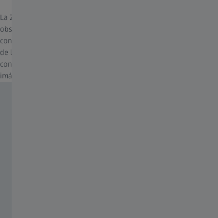
La ZEISS Secacam app no solo le permite manejar su cámara de
observación de la vida salvaje, sino también compartirla con sus
contactos. Y además puede comprobar la información del estado
de la cámara, como el nivel de batería, en todo momento,
consultar la ubicación de la cámara en el mapa o ver sus mejores
imágenes en la galería.