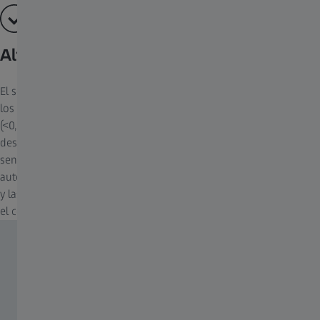
Alta velocidad de disparo
El sensor de movimiento es muy sensible y detecta con precisión
los movimientos de los animales. La alta velocidad de disparo
(<0,35 ~ 0,45 segundos) de la ZEISS Secacam se traduce en un
desenfoque mínimo por movimiento para una respuesta más
sencilla. Durante el disparo, la cámara de caza ajusta
automáticamente la potencia del flash invisible para los animales
y las personas. Esto evita las exposiciones incorrectas y minimiza
el consumo de energía.