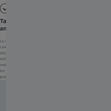
También disponible en versión gran
angular
La versión gran angular de la ZEISS Secacam 3 tiene un amplio
campo de visión de 100°, ideal para supervisar áreas amplias o
estaciones de cebo. Incluye más del entorno en el encuadre. El
enfoque cercano de la cámara, de 35 cm, permite obtener
imágenes nítidas y detalladas de sujetos cercanos, minimizando
los puntos ciegos y garantizando la claridad para animales
pequeños o que se mueven rápidamente.