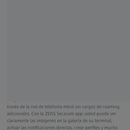
Si las cámaras de caza ZEISS Secacam 5 y ZEISS Secacam 7
4G están habilitadas, usted recibe las imágenes y los
vídeos tomados directamente en su teléfono móvil a
través de la ZEISS Secacam app. Con los modelos
convencionales, el soporte de almacenamiento, por
ejemplo la tarjeta SD, debe recogerse manualmente y
evaluarse en un ordenador u otro dispositivo. Gracias al
moderno módulo LTE con tarjeta SIM multi-roaming
integrada, la cámara puede conectarse a redes de
telefonía móvil de un gran número de proveedores y
selecciona automáticamente la mejor red disponible en la
ubicación donde está instalada. De esta forma, las
imágenes se transmiten directamente a su terminal a
través de la red de telefonía móvil sin cargos de roaming
adicionales. Con la ZEISS Secacam app, usted puede ver
claramente las imágenes en la galería de su terminal,
activar las notificaciones directas, crear perfiles y mucho