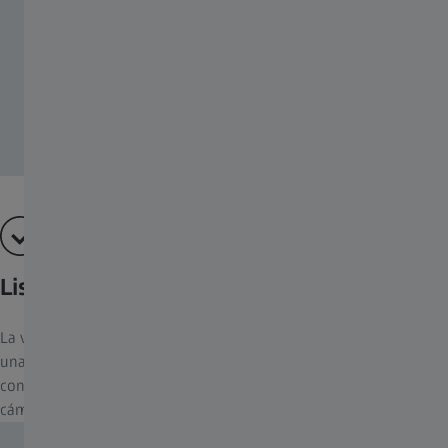
Lista para usar en cinco minutos
La visualización en directo en la pantalla de 1,9 pulgadas permite
una rápida alineación. El botón «TEST» garantiza una
configuración correcta sin necesidad de acceder al menú de la
cámara.