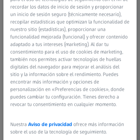
recordar los datos de inicio de sesión y proporcionar
un inicio de sesión seguro (técnicamente necesario),
recopilar estadísticas que optimizan la funcionalidad de
nuestro sitio (estadísticas), proporcionar una
funcionalidad mejorada (funcional) y ofrecer contenido
adaptado a tus intereses (marketing). Al dar tu
consentimiento para el uso de cookies de marketing,
Calidad de imagen ZEISS probada
también nos permites activar tecnologías de huellas
digitales del navegador para mejorar el análisis del
Un sensor fotográfico altamente sensible a la luz y 60 LED
sitio y la información sobre el rendimiento. Puedes
infrarrojos invisibles de 940 nm proporcionan imágenes
encontrar más información y opciones de
nítidas y bien iluminadas incluso en completa oscuridad.
personalización en «Preferencias de cookies», donde
puedes cambiar tu configuración. Tienes derecho a
revocar tu consentimiento en cualquier momento.
Nuestra
Aviso de privacidad
ofrece más información
Total compatibilidad con los accesorios
sobre el uso de la tecnología de seguimiento.
Totalmente compatible con el ecosistema de accesorios