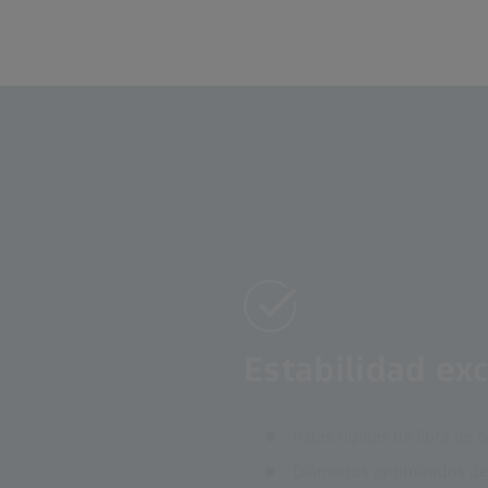
Estabilidad ex
Patas rígidas de fibra de 
Diámetros optimizados de 