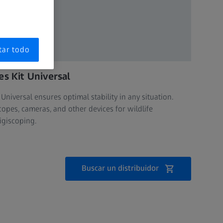
tar todo
es Kit Universal
Universal ensures optimal stability in any situation.
scopes, cameras, and other devices for wildlife
igiscoping.
Buscar un distribuidor