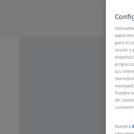
Confi
Utilizamo
experienc
para el u
sesión y 
estadísti
proporcio
tus inter
marketing
navegador
Puedes e
de cookie
consenti
Nuestra
seguimie