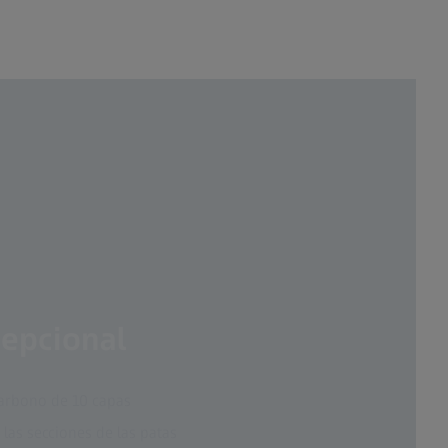
cepcional
carbono de 10 capas
las secciones de las patas