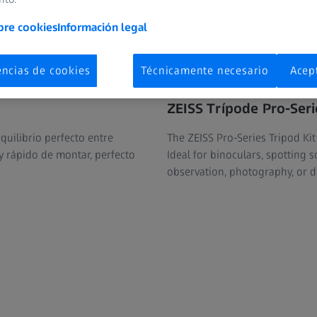
bre cookies
Información legal
encias de cookies
Técnicamente necesario
Acep
ZEISS Trípode Pro-Seri
equilibrio perfecto entre
The ZEISS Pro-Series Tripod Kit 
 y rápido de montar, perfecto
Ideal for binoculars, spotting 
observation, photography, or d