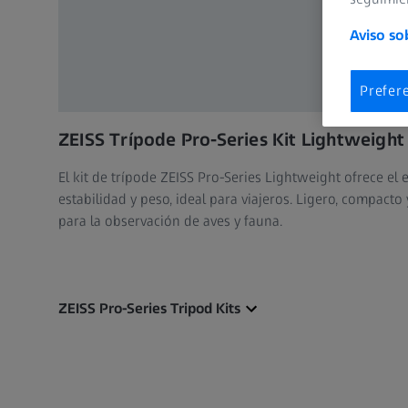
Aviso so
Prefer
ZEISS Trípode Pro-Series Kit Lightweight
El kit de trípode ZEISS Pro-Series Lightweight ofrece el 
estabilidad y peso, ideal para viajeros. Ligero, compacto
para la observación de aves y fauna.
ZEISS Pro-Series Tripod Kits