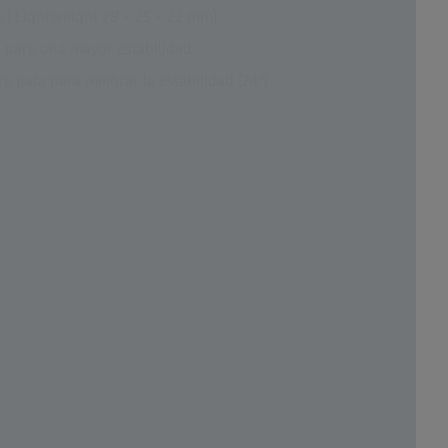
m | Lightweight 28 – 25 – 22 mm)
 para una mayor estabilidad
 pata para mejorar la estabilidad (24°)