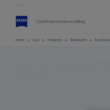
Caza
Se abrirá en otra pestaña
Caza
Productos
Servicio
Blog
Home
Caza
Productos
Binoculares
Accesorios
ZEISS CAZA
Kits de trípode ZE
Series
Para una estabilida
ajustes precisos.