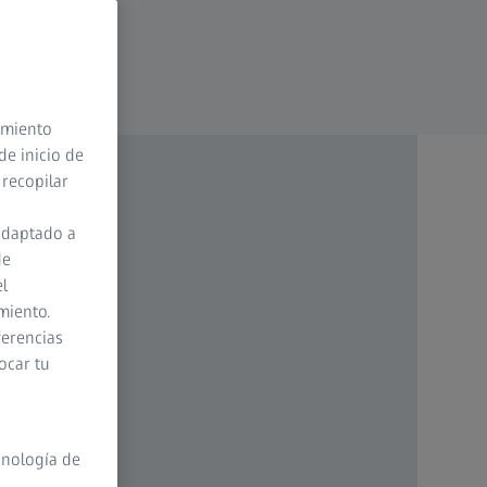
timiento
de inicio de
 recopilar
adaptado a
de
el
miento.
ferencias
ocar tu
cnología de