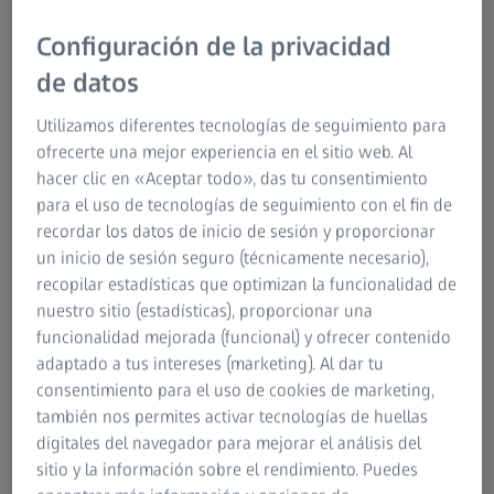
Configuración de la privacidad
de datos
Además del plan Basic:
Utilizamos diferentes tecnologías de seguimiento para
Control remoto
ofrecerte una mejor experiencia en el sitio web. Al
2
SecaTrack
hacer clic en «Aceptar todo», das tu consentimiento
para el uso de tecnologías de seguimiento con el fin de
Reconocimiento y filtros de animales
recordar los datos de inicio de sesión y proporcionar
Color-the-Night
un inicio de sesión seguro (técnicamente necesario),
recopilar estadísticas que optimizan la funcionalidad de
¡Ahorre 4,45 € al mes en
nuestro sitio (estadísticas), proporcionar una
comparación con el uso de créditos
funcionalidad mejorada (funcional) y ofrecer contenido
4
prepagados!
adaptado a tus intereses (marketing). Al dar tu
consentimiento para el uso de cookies de marketing,
Más información
también nos permites activar tecnologías de huellas
digitales del navegador para mejorar el análisis del
sitio y la información sobre el rendimiento. Puedes