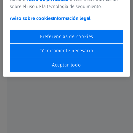
sobre el uso de la tecnología de seguimiento.
Aviso sobre cookies
Información legal
No todos los productos, servicios, funciones, usos,
opciones de tratamiento y protocolos han sido aprobados
o son compatibles con el uso previsto del producto en
Preferencias de cookies
todos los mercados. Las etiquetas e instrucciones
aprobadas pueden variar en función del país o la región.
Técnicamente necesario
Las especificaciones del producto están sujetas a cambios
en el diseño y el volumen de suministro como resultado
del desarrollo técnico continuo.
Aceptar todo
USO FRECUENTE
MyZEISS
Online Shop