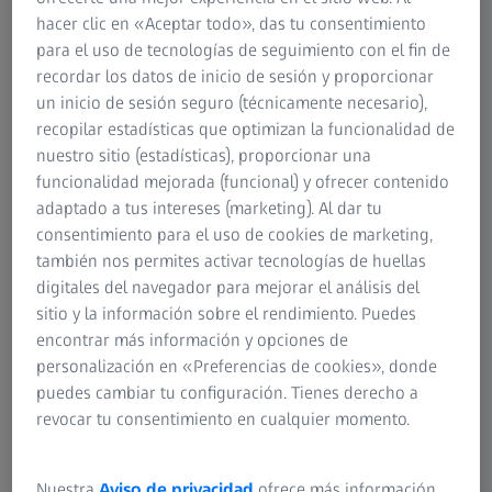
Para inversores
hacer clic en «Aceptar todo», das tu consentimiento
ZEISS Iberia
para el uso de tecnologías de seguimiento con el fin de
recordar los datos de inicio de sesión y proporcionar
Hacer una solicitud de venta
un inicio de sesión seguro (técnicamente necesario),
¿Tiene alguna pregunta relacionada con la
recopilar estadísticas que optimizan la funcionalidad de
compra de nuestros productos?
nuestro sitio (estadísticas), proporcionar una
funcionalidad mejorada (funcional) y ofrecer contenido
adaptado a tus intereses (marketing). Al dar tu
Soporte de servicio
consentimiento para el uso de cookies de marketing,
también nos permites activar tecnologías de huellas
Obtenga asistencia directa de nuestro
digitales del navegador para mejorar el análisis del
equipo de servicio.
sitio y la información sobre el rendimiento. Puedes
encontrar más información y opciones de
personalización en «Preferencias de cookies», donde
Manténgase informado
puedes cambiar tu configuración. Tienes derecho a
Regístrese para obtener novedades sobre
revocar tu consentimiento en cualquier momento.
temas actuales, noticias y eventos.
Nuestra
Aviso de privacidad
ofrece más información