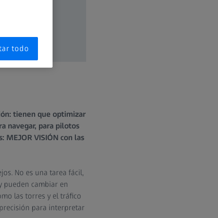
tar todo
ión: tienen que optimizar
ra navegar, para pilotos
les: MEJOR VISIÓN con las
os. No es una tarea fácil,
 y pueden cambiar en
o las torres y el tráfico
precisión para interpretar