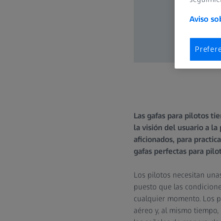
Aviso so
Prefer
Las gafas para pilotos t
la visión del usuario a l
aficionados, para practic
gafas perfectas para pilo
Los pilotos necesitan unas
puesto que las condicione
cualquier momento. Los pil
aéreo y, al mismo tiempo, 