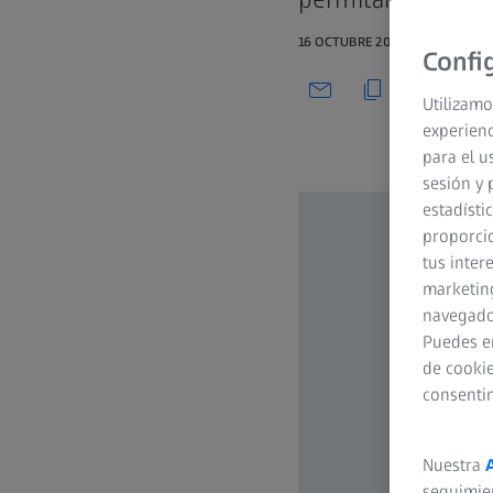
16 OCTUBRE 2020
Confi
Utilizamo
experienc
para el u
sesión y 
estadísti
proporcio
tus inter
marketing
navegador
Puedes e
de cookie
consenti
Nuestra
seguimie