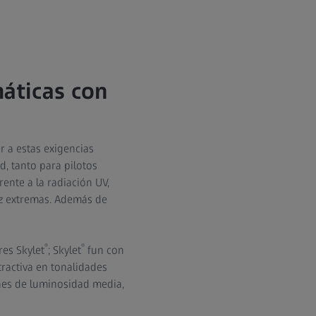
máticas con
r a estas exigencias
d, tanto para pilotos
ente a la radiación UV,
uz extremas. Además de
®
®
res Skylet
; Skylet
fun con
ractiva en tonalidades
nes de luminosidad media,