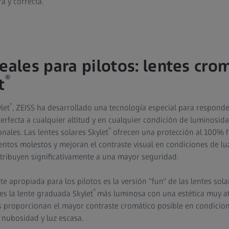
a y correcta.
eales para pilotos: lentes cro
®
t
®
let
, ZEISS ha desarrollado una tecnología especial para responde
rfecta a cualquier altitud y en cualquier condición de luminosida
®
nales. Las lentes solares Skylet
ofrecen una protección al 100% fr
ntos molestos y mejoran el contraste visual en condiciones de l
ontribuyen significativamente a una mayor seguridad.
 apropiada para los pilotos es la versión "fun" de las lentes sola
®
es la lente graduada Skylet
más luminosa con una estética muy at
es proporcionan el mayor contraste cromático posible en condicio
 nubosidad y luz escasa.