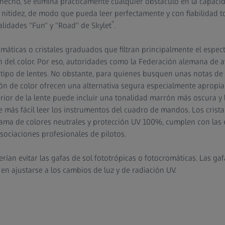
hecho, se elimina prácticamente cualquier obstáculo en la capacid
 nitidez, de modo que pueda leer perfectamente y con fiabilidad t
®
lidades "Fun" y "Road" de Skylet
.
áticas o cristales graduados que filtran principalmente el espectr
n del color. Por eso, autoridades como la Federación alemana de 
 tipo de lentes. No obstante, para quienes busquen unas notas de c
ón de color ofrecen una alternativa segura especialmente apropiad
erior de la lente puede incluir una tonalidad marrón más oscura y 
e más fácil leer los instrumentos del cuadro de mandos. Los crist
ama de colores neutrales y protección UV 100%, cumplen con las es
sociaciones profesionales de pilotos.
berían evitar las gafas de sol fototrópicas o fotocromáticas. Las ga
n ajustarse a los cambios de luz y de radiación UV.