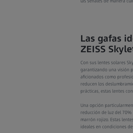
las señales de manera clar
Las gafas id
ZEISS Skyle
Con sus lentes solares Sky
garantizando una visión pe
aficionados como profesio
reducen los deslumbramie
prácticas, estas lentes c
Una opción particularmente
reducción de luz del 70% 
marrón rojizo. Estas lent
ideales en condiciones de