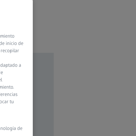
timiento
de inicio de
 recopilar
adaptado a
de
el
miento.
ferencias
ocar tu
cnología de