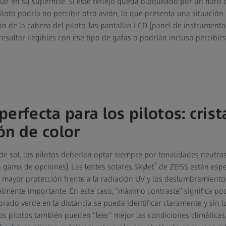
olar en su superficie. Si este reflejo queda bloqueado por un filtro
 piloto podría no percibir otro avión, lo que presenta una situación
 de la cabeza del piloto, las pantallas LCD (panel de instrumenta
 resultar ilegibles con ese tipo de gafas o podrían incluso percib
erfecta para los pilotos: cris
ón de color
de sol, los pilotos deberían optar siempre por tonalidades neutras
®
 gama de opciones). Las lentes solares Skylet
de ZEISS están esp
 mayor protección frente a la radiación UV y los deslumbramiento
almente importante. En este caso, "máximo contraste" significa pod
rado verde en la distancia se pueda identificar claramente y sin
los pilotos también pueden "leer" mejor las condiciones climáticas