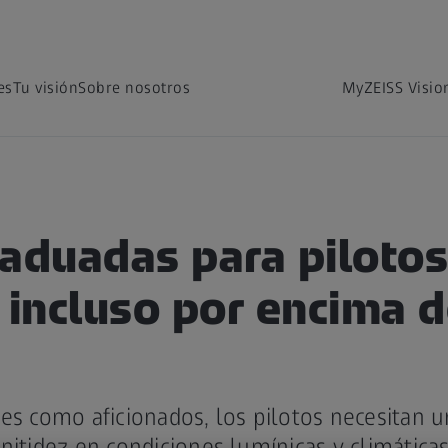
es
Tu visión
Sobre nosotros
MyZEISS Visio
aduadas para pilotos 
 incluso por encima d
es como aficionados, los pilotos necesitan u
nitidez en condiciones lumínicas y climática