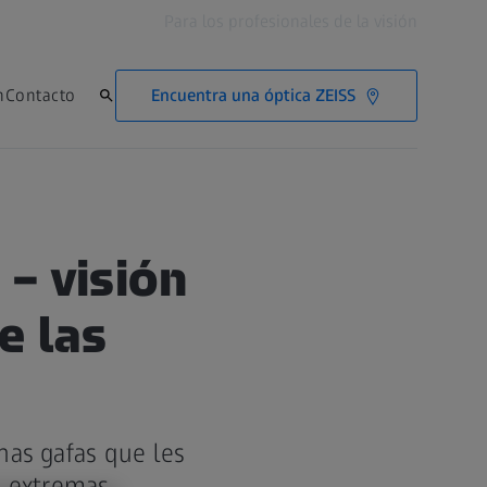
Para los profesionales de la visión
Encuentra una óptica ZEISS
n
Contacto
– visión
e las
nas gafas que les
s extremas.