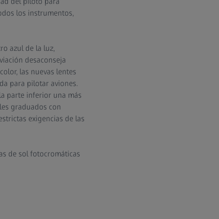
ad del piloto para
odos los instrumentos,
o azul de la luz,
aviación desaconseja
olor, las nuevas lentes
a para pilotar aviones.
la parte inferior una más
ales graduados con
trictas exigencias de las
fas de sol fotocromáticas