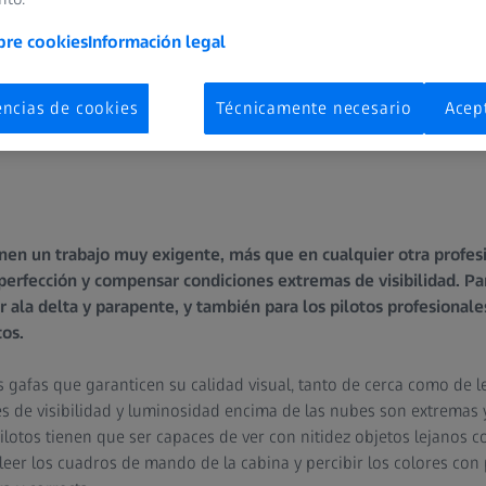
bre cookies
Información legal
encias de cookies
Técnicamente necesario
Acep
ienen un trabajo muy exigente, más que en cualquier otra profes
a perfección y compensar condiciones extremas de visibilidad. Pa
ar ala delta y parapente, y también para los pilotos profesiona
tos.
 gafas que garanticen su calidad visual, tanto de cerca como de lej
s de visibilidad y luminosidad encima de las nubes son extremas
otos tienen que ser capaces de ver con nitidez objetos lejanos com
leer los cuadros de mando de la cabina y percibir los colores con 