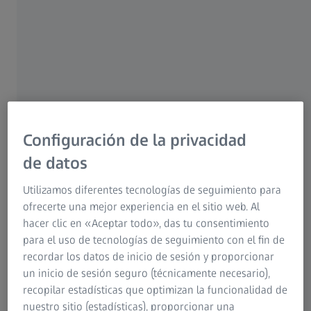
Configuración de la privacidad
de datos
Utilizamos diferentes tecnologías de seguimiento para
ofrecerte una mejor experiencia en el sitio web. Al
hacer clic en «Aceptar todo», das tu consentimiento
Síntomas:
para el uso de tecnologías de seguimiento con el fin de
Si nota que los ojos comienzan a palpitar, no se asuste; de
recordar los datos de inicio de sesión y proporcionar
hecho, solo un ojo está sufriendo espasmos. Los
un inicio de sesión seguro (técnicamente necesario),
espasmos pueden manifestarse de diversas formas. Casi
recopilar estadísticas que optimizan la funcionalidad de
no notará la diferencia: puede que el párpado superior o
nuestro sitio (estadísticas), proporcionar una