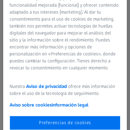
inferior esté temblando. Por lo general, los espasmos son
funcionalidad mejorada (funcional) y ofrecer contenido
inofensivos, incluso si duran varios días.
adaptado a tus intereses (marketing). Al dar tu
consentimiento para el uso de cookies de marketing,
también nos permites activar tecnologías de huellas
digitales del navegador para mejorar el análisis del
Causas:
sitio y la información sobre el rendimiento. Puedes
encontrar más información y opciones de
El detonante suelen ser los nervios, la ansiedad,
personalización en «Preferencias de cookies», donde
demasiada cafeína, ojos cansados (p. ej., debido a un
puedes cambiar tu configuración. Tienes derecho a
intenso trabajo con el ordenador u otros dispositivos
revocar tu consentimiento en cualquier momento.
digitales), la presión alta o la falta de sueño. Todos estos
factores ejercen una gran presión en el sistema nervioso y
pueden causar espasmos musculares involuntarios en el
Nuestra
Aviso de privacidad
ofrece más información
área ocular. Para ser más precisos, las descargas nerviosas
sobre el uso de la tecnología de seguimiento.
de los nervios faciales (Nervus facialis) causan espasmos
Aviso sobre cookies
Información legal
espontáneos del párpado superior (Musculus levator
palpebrae superioris) y del párpado inferior (Musculus
orbicularis oculi).
Preferencias de cookies