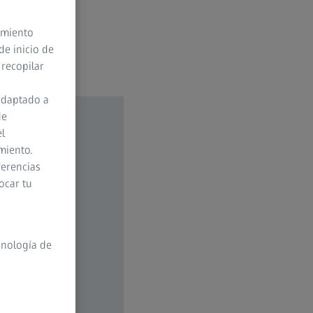
timiento
de inicio de
 recopilar
adaptado a
de
el
miento.
ferencias
ocar tu
cnología de