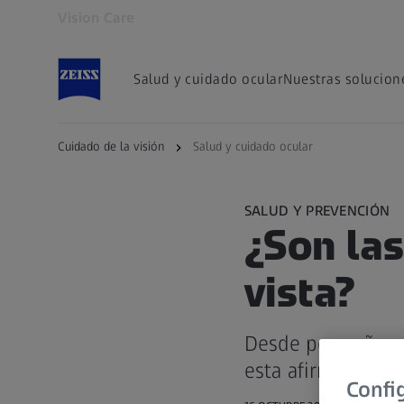
Vision Care
Se abrirá en otra pestaña
Salud y cuidado ocular
Nuestras solucion
Cuidado de la visión
Salud y cuidado ocular
SALUD Y PREVENCIÓN
¿Son las
vista?
Desde pequeños n
esta afirmación no
Confi