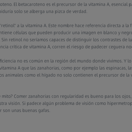
oteno. El betacaroteno es el precursor de la vitamina A, esencial pa
biduría solo se alberga una pizca de verdad.
"retinol" a la vitamina A. Este nombre hace referencia directa a la 
 contiene células que pueden producir una imagen en blanco y negr
 Sin retinol no seríamos capaces de distinguir los contrastes de l
ncia crítica de vitamina A, corren el riesgo de padecer ceguera no
ficiencia no es común en la región del mundo donde vivimos. Y l
itamina A que las zanahorias, como por ejemplo las espinacas, las
s animales como el hígado no solo contienen el precursor de la 
e mito? Comer zanahorias con regularidad es bueno para los ojos
tra visión. Si padece algún problema de visión como hipermetropí
r son unas buenas gafas.