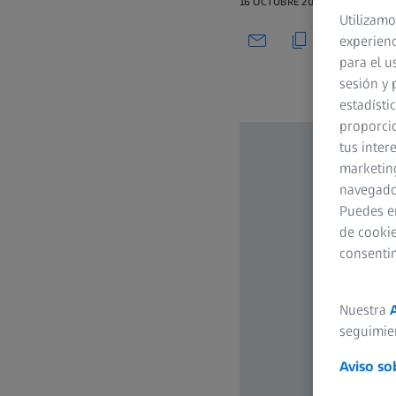
16 OCTUBRE 2020
Utilizamo
experienc
para el u
sesión y 
estadísti
proporcio
tus inter
marketing
navegador
Puedes e
de cookie
consenti
Nuestra
seguimie
Aviso so