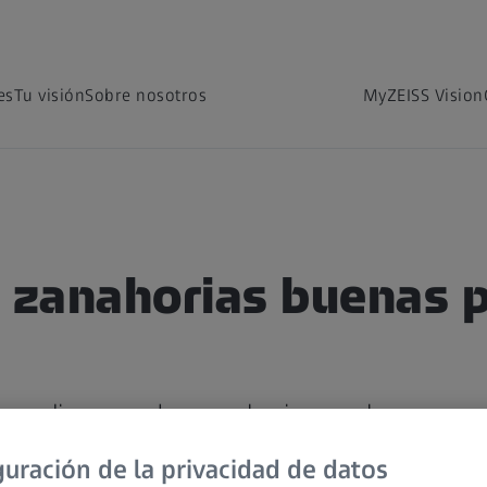
es
Tu visión
Sobre nosotros
MyZEISS Vision
 zanahorias buenas p
os dicen que las zanahorias son buenas para
 es del todo cierta.
guración de la privacidad de datos