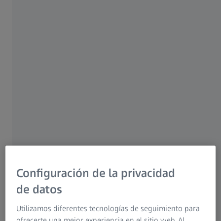
Instrucciones de Uso Meditec
de cabeza y cuello son síntomas del estrés
Grupo ZEISS
visual.
16 OCTUBRE 2020
Configuración de la privacidad
de datos
Utilizamos diferentes tecnologías de seguimiento para
ofrecerte una mejor experiencia en el sitio web. Al