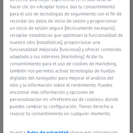
hacer clic en «Aceptar todo», das tu consentimiento
para el uso de tecnologías de seguimiento con el fin de
Es fácil cuando se es joven... Hasta una determinada
recordar los datos de inicio de sesión y proporcionar
edad, los ojos funcionan automáticamente y se ajustan
un inicio de sesión seguro (técnicamente necesario),
con rapidez a las diferentes distancias sin que lo
recopilar estadísticas que optimizan la funcionalidad de
notemos. Nos resulta natural levantar la vista tras leer
nuestro sitio (estadísticas), proporcionar una
un email o tras elegir la próxima canción de la playlist
funcionalidad mejorada (funcional) y ofrecer contenido
del smartphone para saludar a un amigo a lo lejos y
adaptado a tus intereses (marketing). Al dar tu
volver a bajarla inmediatamente, todo con una visión
consentimiento para el uso de cookies de marketing,
perfectamente nítida y clara. Ignoramos los pequeños
también nos permites activar tecnologías de huellas
ajustes que realiza el mecanismo interno del ojo, como
digitales del navegador para mejorar el análisis del
el esfuerzo de los músculos ciliares y de la lente natural
sitio y la información sobre el rendimiento. Puedes
del ojo.
encontrar más información y opciones de
personalización en «Preferencias de cookies», donde
puedes cambiar tu configuración. Tienes derecho a
revocar tu consentimiento en cualquier momento.
Nuestra
Aviso de privacidad
ofrece más información