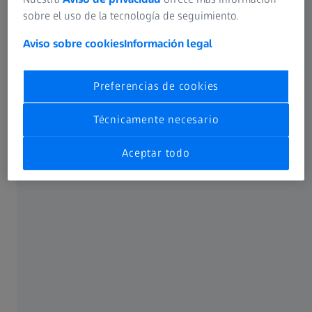
sobre el uso de la tecnología de seguimiento.
Aviso sobre cookies
Información legal
Preferencias de cookies
Técnicamente necesario
A medida que envejecemos, nuestros ojos experimentan
Aceptar todo
una reducción en la capacidad de "acomodación", en otras
palabras en el cambio de enfoque entre las diferentes
distancias. Algunas personas notan que les cuesta cada
vez más enfocar los objetos distantes, aunque esto viene
con frecuencia precedido de otros síntomas, por ejemplo,
los ojos cansados e irritados al final de un largo día o
incluso el dolor de cabeza y de cuello.
Si revisamos nuestra actividad diaria, puede que nos
demos cuenta de que hemos pasado mucho tiempo