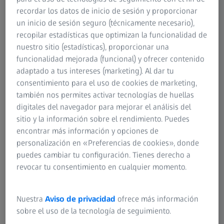
científicamente, contribuye a reducir el esfuerzo
recordar los datos de inicio de sesión y proporcionar
1
mental.
Te ayudarán a cambiar tu forma de ver
un inicio de sesión seguro (técnicamente necesario),
el mundo y cómo te hace sentir.
recopilar estadísticas que optimizan la funcionalidad de
nuestro sitio (estadísticas), proporcionar una
funcionalidad mejorada (funcional) y ofrecer contenido
adaptado a tus intereses (marketing). Al dar tu
consentimiento para el uso de cookies de marketing,
también nos permites activar tecnologías de huellas
digitales del navegador para mejorar el análisis del
sitio y la información sobre el rendimiento. Puedes
encontrar más información y opciones de
personalización en «Preferencias de cookies», donde
Claridad en los
puedes cambiar tu configuración. Tienes derecho a
revocar tu consentimiento en cualquier momento.
momentos más
importantes.
Nuestra
Aviso de privacidad
ofrece más información
sobre el uso de la tecnología de seguimiento.