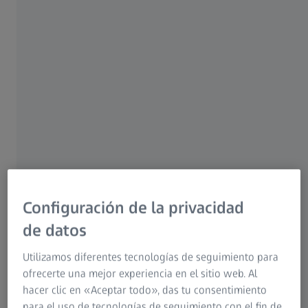
El primero en su
categoría.
ZEISS ClearMind es el primer diseño de lentes
ZEISS que se basa en un avance mundial en
neurociencia: la nitidez de la visión está
Configuración de la privacidad
directamente relacionada con el esfuerzo que
de datos
realiza el cerebro para procesar información
visual.
Utilizamos diferentes tecnologías de seguimiento para
ofrecerte una mejor experiencia en el sitio web. Al
Estas lentes proporcionan una visión nítida y
hacer clic en «Aceptar todo», das tu consentimiento
clara, lo que, según se ha demostrado
para el uso de tecnologías de seguimiento con el fin de