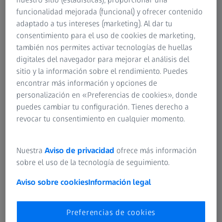
nuestro sitio (estadísticas), proporcionar una
Instrucciones de Uso Meditec
Las lentes adecuadas para una visión
funcionalidad mejorada (funcional) y ofrecer contenido
Grupo ZEISS
óptima
adaptado a tus intereses (marketing). Al dar tu
consentimiento para el uso de cookies de marketing,
Prueba visual en línea de ZEISS
también nos permites activar tecnologías de huellas
digitales del navegador para mejorar el análisis del
sitio y la información sobre el rendimiento. Puedes
encontrar más información y opciones de
ACERCA DE ZEISS
personalización en «Preferencias de cookies», donde
puedes cambiar tu configuración. Tienes derecho a
ZEISS de un vistazo
revocar tu consentimiento en cualquier momento.
Empleo
Nuestra
Aviso de privacidad
ofrece más información
sobre el uso de la tecnología de seguimiento.
Sala de noticias
Aviso sobre cookies
Información legal
Compliance
Preferencias de cookies