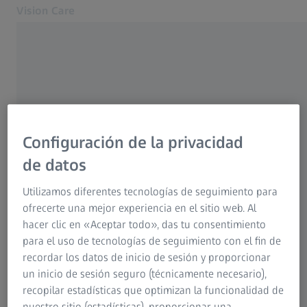
Vision Care
Se abrirá en otra pestaña
Salud y cuidado ocular
Cuidado de la visión
Nuestras soluciones
Tu visión
Configuración de la privacidad
Sobre nosotros
MyZEISS Vision
de datos
USO FRECUENTE
Contacto
Utilizamos diferentes tecnologías de seguimiento para
Encuentra una óptica ZEISS
Por qué es tan importante tener una
ofrecerte una mejor experiencia en el sitio web. Al
buena visión
hacer clic en «Aceptar todo», das tu consentimiento
Para los profesionales de la visión
para el uso de tecnologías de seguimiento con el fin de
Páginas web ZEISS relacionadas
recordar los datos de inicio de sesión y proporcionar
Lentes progresivas - Pequeñas obras de
un inicio de sesión seguro (técnicamente necesario),
ingeniería óptica
Para los profesionales de la visión
recopilar estadísticas que optimizan la funcionalidad de
ZEISS Sunlens