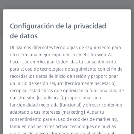
Configuración de la privacidad
de datos
ZEISS Fotografía
Utilizamos diferentes tecnologías de seguimiento para
ofrecerte una mejor experiencia en el sitio web. Al
Historias escritas con luces y
hacer clic en «Aceptar todo», das tu consentimiento
sombras.
para el uso de tecnologías de seguimiento con el fin de
recordar los datos de inicio de sesión y proporcionar
un inicio de sesión seguro (técnicamente necesario),
recopilar estadísticas que optimizan la funcionalidad de
nuestro sitio (estadísticas), proporcionar una
funcionalidad mejorada (funcional) y ofrecer contenido
Desde 1890, ZEISS fabrica lentes para fotógrafos que no
adaptado a tus intereses (marketing). Al dar tu
admiten concesiones cuando se trata de contar sus
consentimiento para el uso de cookies de marketing,
historias. El objetivo: ir más allá y probar cosas nuevas.
también nos permites activar tecnologías de huellas
Inspirar a la gente, cada día, una y otra vez. Con una
digitales del navegador para mejorar el análisis del