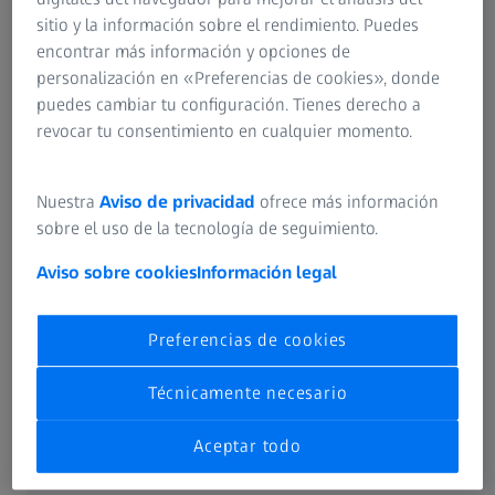
calidad de imagen verdaderamente única.
sitio y la información sobre el rendimiento. Puedes
encontrar más información y opciones de
personalización en «Preferencias de cookies», donde
puedes cambiar tu configuración. Tienes derecho a
revocar tu consentimiento en cualquier momento.
ZEISS FOTOGRAFÍA
Productos
Nuestra
Aviso de privacidad
ofrece más información
sobre el uso de la tecnología de seguimiento.
Aviso sobre cookies
Información legal
Preferencias de cookies
Técnicamente necesario
Aceptar todo